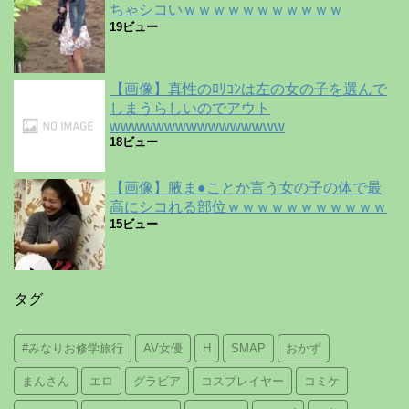
ちゃシコいｗｗｗｗｗｗｗｗｗｗｗ
19ビュー
【画像】真性のﾛﾘｺﾝは左の女の子を選んで
しまうらしいのでアウト
wwwwwwwwwwwwwwww
18ビュー
【画像】腋ま●ことか言う女の子の体で最
高にシコれる部位ｗｗｗｗｗｗｗｗｗｗｗ
15ビュー
タグ
#みなりお修学旅行
AV女優
H
SMAP
おかず
まんさん
エロ
グラビア
コスプレイヤー
コミケ