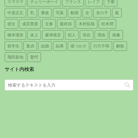
スマスマ
チェリーボーイ
フランス
レイプ
下着
中居正広
乳
事故
写真
動画
女
女の子
嵐
彼女
成宮寛貴
文春
最終回
木村拓哉
松本潤
橋本環奈
炎上
爆弾発言
犯人
現在
理由
画像
留学生
童貞
結婚
結果
葵つかさ
行方不明
解散
飛田新地
驚愕
サイト内検索