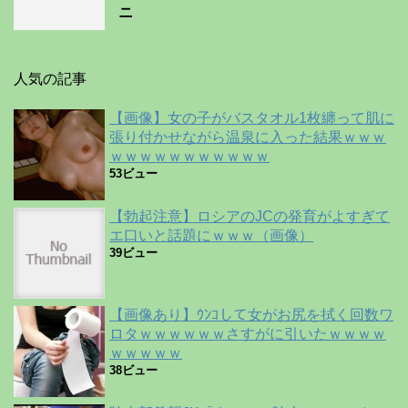
ニ
人気の記事
【画像】女の子がバスタオル1枚纏って肌に
張り付かせながら温泉に入った結果ｗｗｗ
ｗｗｗｗｗｗｗｗｗｗｗ
53ビュー
【勃起注意】ロシアのJCの発育がよすぎて
エ口いと話題にｗｗｗ（画像）
39ビュー
【画像あり】ｳﾝｺして女がお尻を拭く回数ワ
ロタｗｗｗｗｗｗさすがに引いたｗｗｗｗ
ｗｗｗｗｗ
38ビュー