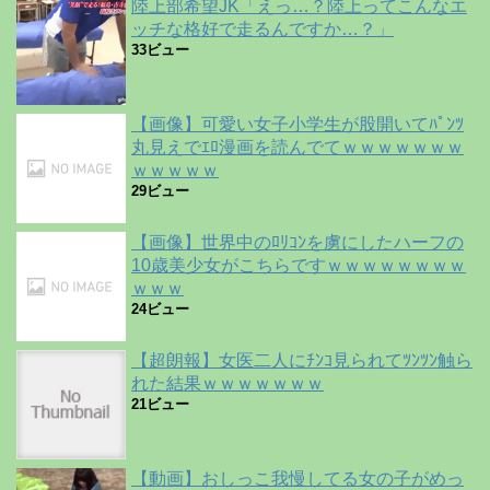
陸上部希望JK「えっ…？陸上ってこんなエ
ッチな格好で走るんですか…？」
33ビュー
【画像】可愛い女子小学生が股開いてﾊﾟﾝﾂ
丸見えでｴﾛ漫画を読んでてｗｗｗｗｗｗｗ
ｗｗｗｗｗ
29ビュー
【画像】世界中のﾛﾘｺﾝを虜にしたハーフの
10歳美少女がこちらですｗｗｗｗｗｗｗｗ
ｗｗｗ
24ビュー
【超朗報】女医二人にﾁﾝｺ見られてﾂﾝﾂﾝ触ら
れた結果ｗｗｗｗｗｗｗ
21ビュー
【動画】おしっこ我慢してる女の子がめっ