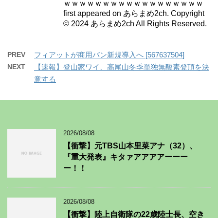
ｗｗｗｗｗｗｗｗｗｗｗｗｗｗｗｗｗｗ
first appeared on あらまめ2ch. Copyright
© 2024 あらまめ2ch All Rights Reserved.
PREV
フィアットが商用バン新規導入へ [567637504]
NEXT
【速報】登山家ワイ、高尾山冬季単独無酸素登頂を決
意する
2026/08/08
【衝撃】元TBS山本里菜アナ（32）、
『重大発表』キタァアアアアーーー
ー！！
2026/08/08
【衝撃】陸上自衛隊の22歳陸士長、空き