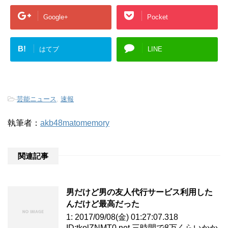
Google+
Pocket
B!
はてブ
LINE
-
芸能ニュース
,
速報
執筆者：
akb48matomemory
関連記事
男だけど男の友人代行サービス利用した
んだけど最高だった
1: 2017/09/08(金) 01:27:07.318
ID:tkolZNMT0.net 三時間で8万くらいかか