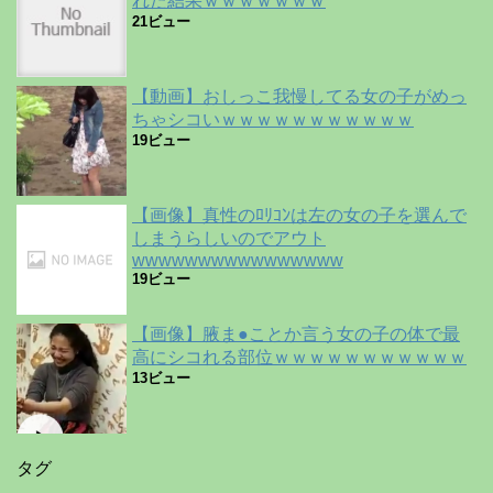
れた結果ｗｗｗｗｗｗｗ
21ビュー
【動画】おしっこ我慢してる女の子がめっ
ちゃシコいｗｗｗｗｗｗｗｗｗｗｗ
19ビュー
【画像】真性のﾛﾘｺﾝは左の女の子を選んで
しまうらしいのでアウト
wwwwwwwwwwwwwwww
19ビュー
【画像】腋ま●ことか言う女の子の体で最
高にシコれる部位ｗｗｗｗｗｗｗｗｗｗｗ
13ビュー
タグ