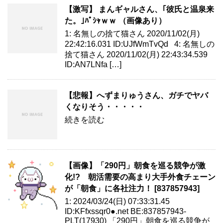
【激写】 まんギャルさん、｢彼氏と温泉来
た。｣ﾊﾟｼｬｗｗ （画像あり）
1: 名無しの捨て猫さん 2020/11/02(月)
22:42:16.031 ID:UJfWmTvQd 4: 名無しの
捨て猫さん 2020/11/02(月) 22:43:34.539
ID:AN7LNfa […]
【悲報】へずまりゅうさん、ガチでヤバ
くなりそう・・・・・
続きを読む
【画像】「290円」朝食を巡る競争が激
化!? 朝活需要の高まり大手外食チェーン
が「朝食」に各社注力！ [837857943]
1: 2024/03/24(日) 07:33:31.45
ID:KFfxssqr0●.net BE:837857943-
PLT(17930) 「290円」朝食を巡る競争が