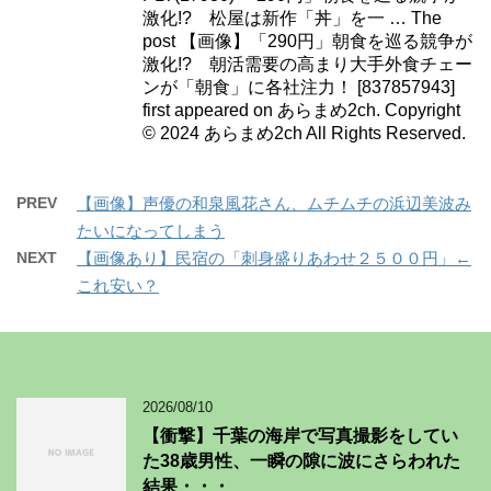
激化!? 松屋は新作「丼」を一 … The
post 【画像】「290円」朝食を巡る競争が
激化!? 朝活需要の高まり大手外食チェー
ンが「朝食」に各社注力！ [837857943]
first appeared on あらまめ2ch. Copyright
© 2024 あらまめ2ch All Rights Reserved.
PREV
【画像】声優の和泉風花さん、ムチムチの浜辺美波み
たいになってしまう
NEXT
【画像あり】民宿の「刺身盛りあわせ２５００円」←
これ安い？
2026/08/10
【衝撃】千葉の海岸で写真撮影をしてい
た38歳男性、一瞬の隙に波にさらわれた
結果・・・