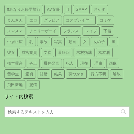
#みなりお修学旅行
AV女優
H
SMAP
おかず
まんさん
エロ
グラビア
コスプレイヤー
コミケ
スマスマ
チェリーボーイ
フランス
レイプ
下着
中居正広
乳
事故
写真
動画
女
女の子
嵐
彼女
成宮寛貴
文春
最終回
木村拓哉
松本潤
橋本環奈
炎上
爆弾発言
犯人
現在
理由
画像
留学生
童貞
結婚
結果
葵つかさ
行方不明
解散
飛田新地
驚愕
サイト内検索