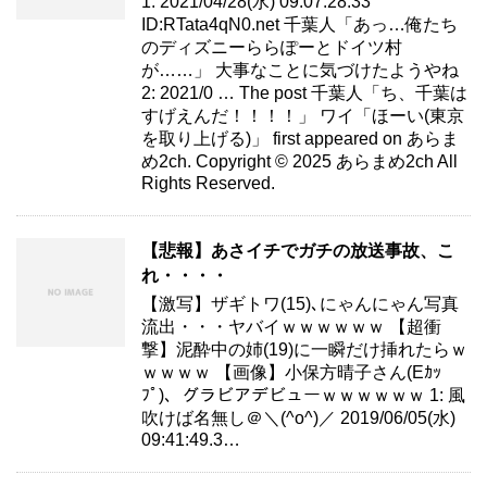
1: 2021/04/28(水) 09:07:28.33
ID:RTata4qN0.net 千葉人「あっ…俺たち
のディズニーららぽーとドイツ村
が……」 大事なことに気づけたようやね
2: 2021/0 … The post 千葉人「ち、千葉は
すげえんだ！！！！」 ワイ「ほーい(東京
を取り上げる)」 first appeared on あらま
め2ch. Copyright © 2025 あらまめ2ch All
Rights Reserved.
【悲報】あさイチでガチの放送事故、こ
れ・・・・
【激写】ザギトワ(15)､にゃんにゃん写真
流出・・・ヤバイｗｗｗｗｗｗ 【超衝
撃】泥酔中の姉(19)に一瞬だけ挿れたらｗ
ｗｗｗｗ 【画像】小保方晴子さん(Eｶｯ
ﾌﾟ)、グラビアデビューｗｗｗｗｗｗ 1: 風
吹けば名無し＠＼(^o^)／ 2019/06/05(水)
09:41:49.3…