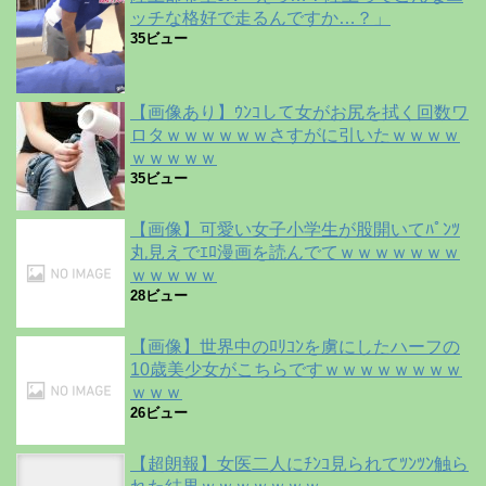
ッチな格好で走るんですか…？」
35ビュー
【画像あり】ｳﾝｺして女がお尻を拭く回数ワ
ロタｗｗｗｗｗｗさすがに引いたｗｗｗｗ
ｗｗｗｗｗ
35ビュー
【画像】可愛い女子小学生が股開いてﾊﾟﾝﾂ
丸見えでｴﾛ漫画を読んでてｗｗｗｗｗｗｗ
ｗｗｗｗｗ
28ビュー
【画像】世界中のﾛﾘｺﾝを虜にしたハーフの
10歳美少女がこちらですｗｗｗｗｗｗｗｗ
ｗｗｗ
26ビュー
【超朗報】女医二人にﾁﾝｺ見られてﾂﾝﾂﾝ触ら