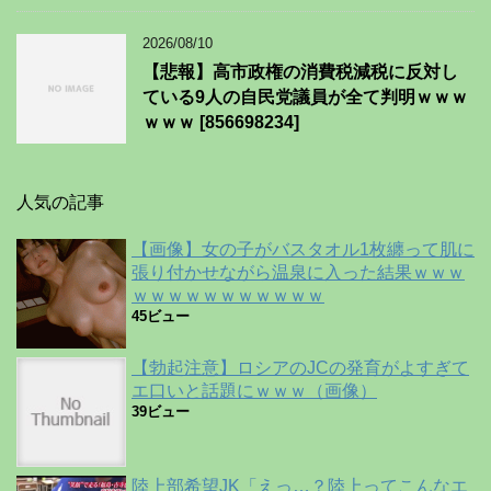
2026/08/10
【悲報】高市政権の消費税減税に反対し
ている9人の自民党議員が全て判明ｗｗｗ
ｗｗｗ [856698234]
人気の記事
【画像】女の子がバスタオル1枚纏って肌に
張り付かせながら温泉に入った結果ｗｗｗ
ｗｗｗｗｗｗｗｗｗｗｗ
45ビュー
【勃起注意】ロシアのJCの発育がよすぎて
エ口いと話題にｗｗｗ（画像）
39ビュー
陸上部希望JK「えっ…？陸上ってこんなエ