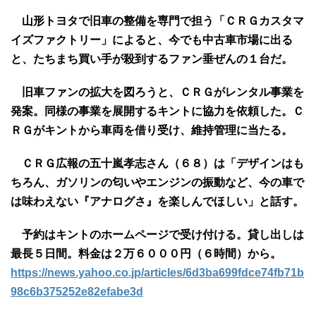
山形トヨタで旧車の整備を専門で担う「ＣＲＧカスタマ
イズファクトリー」によると、今でも中古車市場に出る
と、たちまち買い手が殺到するファン垂ぜんの１台だ。
旧車ファンの拡大を図ろうと、ＣＲＧがレンタル事業を
発案。同様の事業を展開するキントに協力を依頼した。Ｃ
ＲＧがキントから車両を借り受け、維持管理に当たる。
ＣＲＧ広報の五十嵐孝志さん（６８）は「デザインはも
ちろん、ガソリンの匂いやエンジンの振動など、今の車で
は味わえない『アナログさ』を楽しんでほしい」と話す。
予約はキントのホームページで受け付ける。貸し出しは
最長５日間。料金は２万６０００円（６時間）から。
https://news.yahoo.co.jp/articles/6d3ba699fdce74fb71b
98c6b375252e82efabe3d