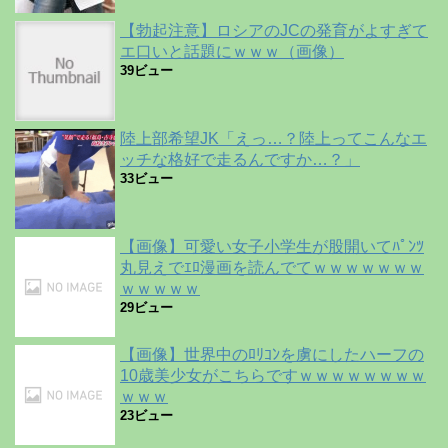
【勃起注意】ロシアのJCの発育がよすぎて
エ口いと話題にｗｗｗ（画像）
39ビュー
陸上部希望JK「えっ…？陸上ってこんなエ
ッチな格好で走るんですか…？」
33ビュー
【画像】可愛い女子小学生が股開いてﾊﾟﾝﾂ
丸見えでｴﾛ漫画を読んでてｗｗｗｗｗｗｗ
ｗｗｗｗｗ
29ビュー
【画像】世界中のﾛﾘｺﾝを虜にしたハーフの
10歳美少女がこちらですｗｗｗｗｗｗｗｗ
ｗｗｗ
23ビュー