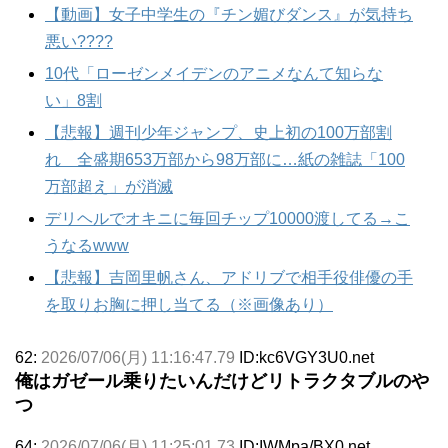
【動画】女子中学生の『チン媚びダンス』が気持ち
悪い????
10代「ローゼンメイデンのアニメなんて知らな
い」8割
【悲報】週刊少年ジャンプ、史上初の100万部割
れ 全盛期653万部から98万部に…紙の雑誌「100
万部超え」が消滅
デリヘルでオキニに毎回チップ10000渡してる→こ
うなるwww
【悲報】吉岡里帆さん、アドリブで相手役俳優の手
を取りお胸に押し当てる（※画像あり）
62:
2026/07/06(月) 11:16:47.79
ID:kc6VGY3U0.net
俺はガゼール乗りたいんだけどリトラクタブルのや
つ
64:
2026/07/06(月) 11:25:01.73
ID:IWMpa/BX0.net