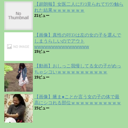
【超朗報】女医二人にﾁﾝｺ見られてﾂﾝﾂﾝ触ら
れた結果ｗｗｗｗｗｗｗ
21ビュー
【画像】真性のﾛﾘｺﾝは左の女の子を選んで
しまうらしいのでアウト
wwwwwwwwwwwwwwww
19ビュー
【動画】おしっこ我慢してる女の子がめっ
ちゃシコいｗｗｗｗｗｗｗｗｗｗｗ
19ビュー
【画像】腋ま●ことか言う女の子の体で最
高にシコれる部位ｗｗｗｗｗｗｗｗｗｗｗ
15ビュー