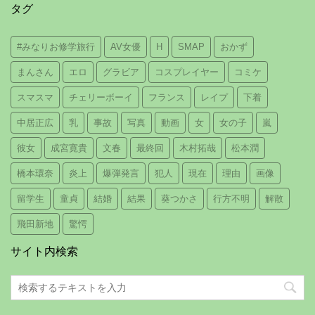
タグ
#みなりお修学旅行
AV女優
H
SMAP
おかず
まんさん
エロ
グラビア
コスプレイヤー
コミケ
スマスマ
チェリーボーイ
フランス
レイプ
下着
中居正広
乳
事故
写真
動画
女
女の子
嵐
彼女
成宮寛貴
文春
最終回
木村拓哉
松本潤
橋本環奈
炎上
爆弾発言
犯人
現在
理由
画像
留学生
童貞
結婚
結果
葵つかさ
行方不明
解散
飛田新地
驚愕
サイト内検索