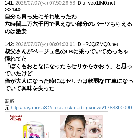
141:
2026/07/07(火) 07:50:28.53
ID:u+veo1tM0.net
>>140
自分も真っ先にそれ思ったわ
六時間二万六千円で見えない部分のパーツもらえる
のは激安
142:
2026/07/07(火) 08:04:03.01
ID:+RJQfZMQ0.net
叔父さんがベージュ色のLBに乗っていてめっちゃ
憧れてた
「ぼくもおとなになったらせりかをかおう」と思っ
ていたけど
俺が大人になった時にはセリカは軟弱なFF車になっ
ていて興味を失った
転載
元:
http://hayabusa3.2ch.sc/test/read.cgi/news/1783300090