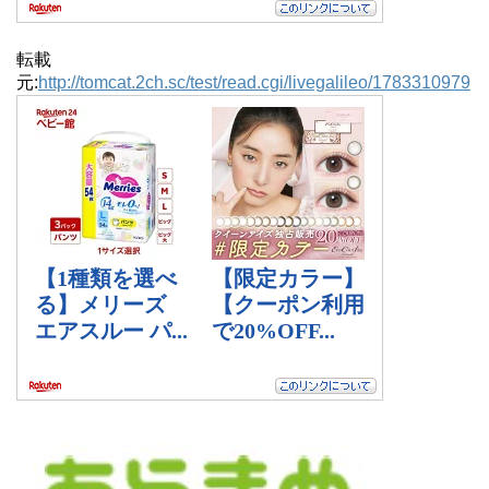
転載
元:
http://tomcat.2ch.sc/test/read.cgi/livegalileo/1783310979