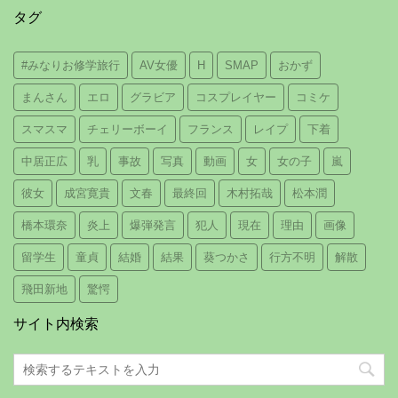
タグ
#みなりお修学旅行
AV女優
H
SMAP
おかず
まんさん
エロ
グラビア
コスプレイヤー
コミケ
スマスマ
チェリーボーイ
フランス
レイプ
下着
中居正広
乳
事故
写真
動画
女
女の子
嵐
彼女
成宮寛貴
文春
最終回
木村拓哉
松本潤
橋本環奈
炎上
爆弾発言
犯人
現在
理由
画像
留学生
童貞
結婚
結果
葵つかさ
行方不明
解散
飛田新地
驚愕
サイト内検索