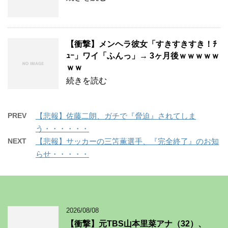
【衝撃】メンヘラ彼女「すきすきすき！ﾁ
ｭｰ」ワイ「ふんっ」→ 3ヶ月後ｗｗｗｗｗ
ｗｗ
続きを読む
PREV
【悲報】佐藤二朗、ガチで『脅迫』されてしま
う・・・・・・
NEXT
【悲報】サッカーの三笘薫選手、『完全終了』のお知
らせ・・・・・
2026/08/08
【衝撃】元TBS山本里菜アナ（32）、