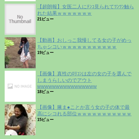
【超朗報】女医二人にﾁﾝｺ見られてﾂﾝﾂﾝ触ら
れた結果ｗｗｗｗｗｗｗ
21ビュー
【動画】おしっこ我慢してる女の子がめっ
ちゃシコいｗｗｗｗｗｗｗｗｗｗｗ
19ビュー
【画像】真性のﾛﾘｺﾝは左の女の子を選んで
しまうらしいのでアウト
wwwwwwwwwwwwwwww
18ビュー
【画像】腋ま●ことか言う女の子の体で最
高にシコれる部位ｗｗｗｗｗｗｗｗｗｗｗ
15ビュー