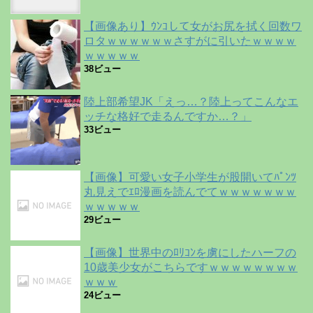
【画像あり】ｳﾝｺして女がお尻を拭く回数ワ
ロタｗｗｗｗｗｗさすがに引いたｗｗｗｗ
ｗｗｗｗｗ
38ビュー
陸上部希望JK「えっ…？陸上ってこんなエ
ッチな格好で走るんですか…？」
33ビュー
【画像】可愛い女子小学生が股開いてﾊﾟﾝﾂ
丸見えでｴﾛ漫画を読んでてｗｗｗｗｗｗｗ
ｗｗｗｗｗ
29ビュー
【画像】世界中のﾛﾘｺﾝを虜にしたハーフの
10歳美少女がこちらですｗｗｗｗｗｗｗｗ
ｗｗｗ
24ビュー