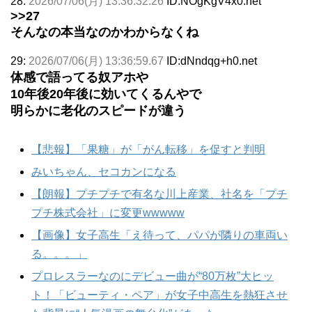
28:
2026/07/06(月) 13:36:32.26
ID:NOgKgV4x0.net
>>27
そんなの本当なのかわからなくね
29:
2026/07/06(月) 13:36:59.67
ID:dNndqg+h0.net
体感で語ってる奴アホや
10年後20年後に効いてくるんやで
明らかに老化のスピードが違う
【悲報】「果糖」が「がん転移」を促すと判明
みいちゃん、セコカンになる
【朗報】プチプチで有名な川上産業、社名を「プチ
プチ株式会社」に変更wwwww
【画像】女子高生「え待って、パパが隣りの車両い
る。。。」
プロレスラーなのにデビュー曲が“80万枚”大ヒッ
ト！「ビューティ・ペア」が女子中高生を熱狂させ