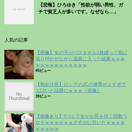
【悲報】ひろゆき「性欲が弱い男性、ガ
チで貧乏人が多いです。なぜなら…」
人気の記事
【画像】女の子がバスタオル1枚纏って肌に
張り付かせながら温泉に入った結果ｗｗｗ
ｗｗｗｗｗｗｗｗｗｗｗ
45ビュー
【勃起注意】ロシアのJCの発育がよすぎて
エ口いと話題にｗｗｗ（画像）
39ビュー
【画像あり】ｳﾝｺして女がお尻を拭く回数ワ
ロタｗｗｗｗｗｗさすがに引いたｗｗｗｗ
ｗｗｗｗｗ