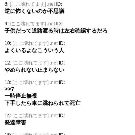
8:
[ここ壊れてます] .net
ID:
逆に怖くないのか不思議
9:
[ここ壊れてます] .net
ID:
子供だって道路渡る時は左右確認するだろ
10:
[ここ壊れてます] .net
ID:
よくいるよなこういう人
12:
[ここ壊れてます] .net
ID:
やめられない止まらない
13:
[ここ壊れてます] .net
ID:
>>7
一時停止無視
下手したら車に跳ねられて死亡
14:
[ここ壊れてます] .net
ID:
発達障害