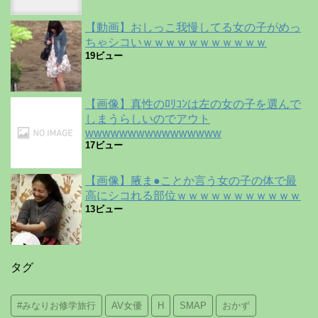
【動画】おしっこ我慢してる女の子がめっ
ちゃシコいｗｗｗｗｗｗｗｗｗｗｗ
19ビュー
【画像】真性のﾛﾘｺﾝは左の女の子を選んで
しまうらしいのでアウト
wwwwwwwwwwwwwwww
17ビュー
【画像】腋ま●ことか言う女の子の体で最
高にシコれる部位ｗｗｗｗｗｗｗｗｗｗｗ
13ビュー
タグ
#みなりお修学旅行
AV女優
H
SMAP
おかず