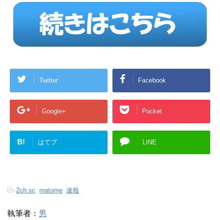
Twitter
Facebook
Google+
Pocket
B!
はてブ
LINE
-
2ch.sc
,
matome
,
速報
執筆者：
男