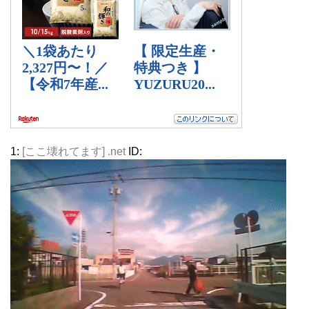
1:
[ここ壊れてます] .net
ID: