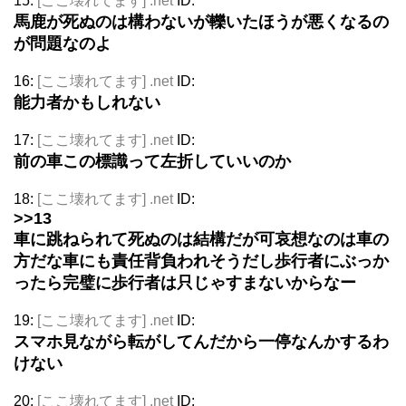
15:
[ここ壊れてます] .net
ID:
馬鹿が死ぬのは構わないが轢いたほうが悪くなるの
が問題なのよ
16:
[ここ壊れてます] .net
ID:
能力者かもしれない
17:
[ここ壊れてます] .net
ID:
前の車この標識って左折していいのか
18:
[ここ壊れてます] .net
ID:
>>13
車に跳ねられて死ぬのは結構だが可哀想なのは車の
方だな車にも責任背負われそうだし歩行者にぶっか
ったら完璧に歩行者は只じゃすまないからなー
19:
[ここ壊れてます] .net
ID:
スマホ見ながら転がしてんだから一停なんかするわ
けない
20:
[ここ壊れてます] .net
ID: