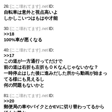
26:
[ここ壊れてます] .net
ID:
自転車は意外と視点高いよ
しかしこいつはもはや才能
30:
[ここ壊れてます] .net
ID:
>>18
100%車が悪くなる
40:
[ここ壊れてます] .net
ID:
>>17
この道が一方通行ってだけで
前の道は右折も左折もＯＫなんじゃないかな？
一時停止はした後に進みだした所から動画が始まっ
てる様にも見えるし
何の問題もないかと
81:
[ここ壊れてます] .net
ID:
>>20
郵便局の車やバイクとかEVに切り替わってるから