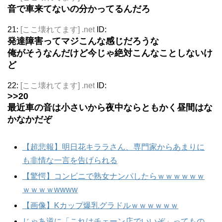
音で車来てないの分かってるんだろ
21:
[ここ壊れてます] .net
ID:
発達障害ってマジこんな感じだろうな
俺がそうなんだけど今じゃ絶対こんなことしないけ
ど
22:
[ここ壊れてます] .net
ID:
>>20
最近車の音は小さいから夜中ならともかく昼間はな
かなかだぞ
【超悲報】明日花キララさん、専門家からあまりに
も非情な一言を告げられる
【驚愕】コンビニで熟女ナンパしたらｗｗｗｗｗｗ
ｗｗｗｗwwww
【画像】Kカップ爆乳グラドルｗｗｗｗｗｗ
じゃあ逆に「これはチェーン店でいいぞ」ってもの