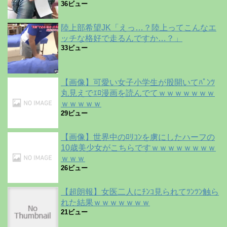
36ビュー
陸上部希望JK「えっ…？陸上ってこんなエ
ッチな格好で走るんですか…？」
33ビュー
【画像】可愛い女子小学生が股開いてﾊﾟﾝﾂ
丸見えでｴﾛ漫画を読んでてｗｗｗｗｗｗｗ
ｗｗｗｗｗ
29ビュー
【画像】世界中のﾛﾘｺﾝを虜にしたハーフの
10歳美少女がこちらですｗｗｗｗｗｗｗｗ
ｗｗｗ
26ビュー
【超朗報】女医二人にﾁﾝｺ見られてﾂﾝﾂﾝ触ら
れた結果ｗｗｗｗｗｗｗ
21ビュー