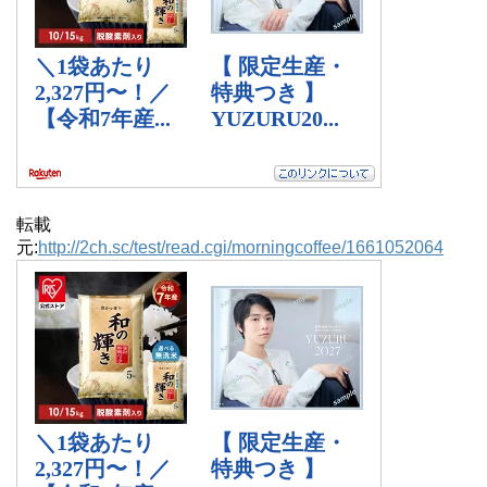
転載
元:
http://2ch.sc/test/read.cgi/morningcoffee/1661052064