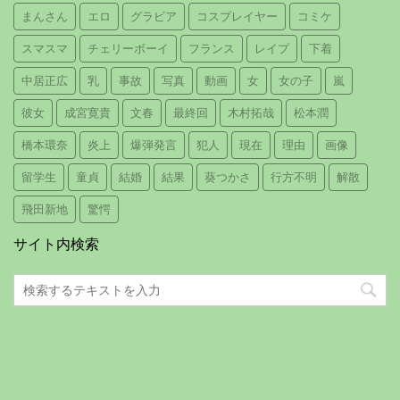
まんさん
エロ
グラビア
コスプレイヤー
コミケ
スマスマ
チェリーボーイ
フランス
レイプ
下着
中居正広
乳
事故
写真
動画
女
女の子
嵐
彼女
成宮寛貴
文春
最終回
木村拓哉
松本潤
橋本環奈
炎上
爆弾発言
犯人
現在
理由
画像
留学生
童貞
結婚
結果
葵つかさ
行方不明
解散
飛田新地
驚愕
サイト内検索