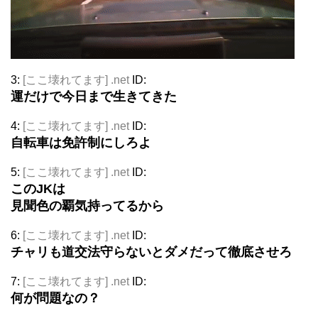
3:
[ここ壊れてます] .net
ID:
運だけで今日まで生きてきた
4:
[ここ壊れてます] .net
ID:
自転車は免許制にしろよ
5:
[ここ壊れてます] .net
ID:
このJKは
見聞色の覇気持ってるから
6:
[ここ壊れてます] .net
ID:
チャリも道交法守らないとダメだって徹底させろ
7:
[ここ壊れてます] .net
ID:
何が問題なの？