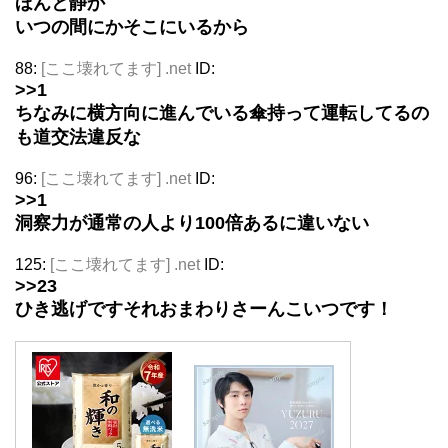
ほんと静か
いつの間にかそこにいるから
88:
[ここ壊れてます] .net
ID:
>>1
ちなみに横方向に進んでいる傘持って運転してるの
も道交法違反な
96:
[ここ壊れてます] .net
ID:
>>1
洞察力が通常の人より100倍あるに違いない
125:
[ここ壊れてます] .net
ID:
>>23
ひき逃げですそれおまわりさーんこいつです！