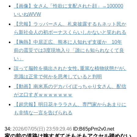
【画像】女さん「性欲に支配された顔」→100000
いいねWVW
【悲報】ラッパーさん、札束披露するもネット民か
ら新社会人の初ボーナスくらいしかないと笑われる
【胸熱】中居正広、熊本に人知れず支援か 10年
前の震災では3度現地入り「誰にも知られなくて良
い」
誤って脳幹を摘出された女性､重篤な植物状態だが､
意識は正常で何かを思考していると判明
【動画】南米系のデカパイぽっちゃり女さん、配信
がヱ口すぎｗｗｗｗｗｗｗ
【超悲報】明日花キララさん、専門家からあまりに
も非情な一言を告げられる
34:
2026/07/05(日) 23:59:29.46
ID:B65pPm2v0.net
家の前の道路は狭すぎてそもそもアクセル踏めない