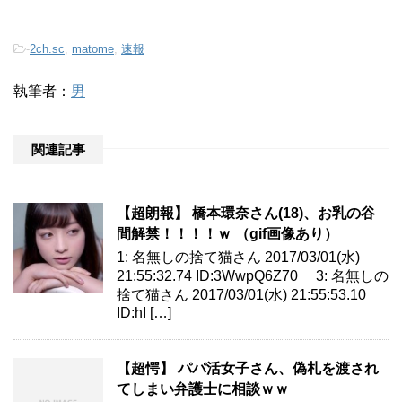
-
2ch.sc
,
matome
,
速報
執筆者：
男
関連記事
【超朗報】 橋本環奈さん(18)、お乳の谷
間解禁！！！！ｗ （gif画像あり）
1: 名無しの捨て猫さん 2017/03/01(水)
21:55:32.74 ID:3WwpQ6Z70 3: 名無しの
捨て猫さん 2017/03/01(水) 21:55:53.10
ID:hI […]
【超愕】 パパ活女子さん、偽札を渡され
てしまい弁護士に相談ｗｗ