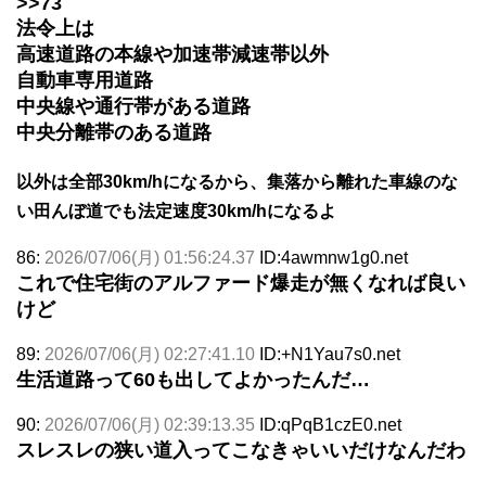
>>73
法令上は
高速道路の本線や加速帯減速帯以外
自動車専用道路
中央線や通行帯がある道路
中央分離帯のある道路
以外は全部30km/hになるから、集落から離れた車線のな
い田んぼ道でも法定速度30km/hになるよ
86:
2026/07/06(月) 01:56:24.37
ID:4awmnw1g0.net
これで住宅街のアルファード爆走が無くなれば良い
けど
89:
2026/07/06(月) 02:27:41.10
ID:+N1Yau7s0.net
生活道路って60も出してよかったんだ…
90:
2026/07/06(月) 02:39:13.35
ID:qPqB1czE0.net
スレスレの狭い道入ってこなきゃいいだけなんだわ