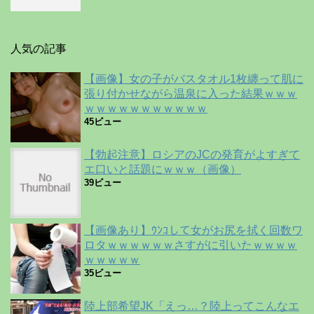
人気の記事
【画像】女の子がバスタオル1枚纏って肌に
張り付かせながら温泉に入った結果ｗｗｗ
ｗｗｗｗｗｗｗｗｗｗｗ
45ビュー
【勃起注意】ロシアのJCの発育がよすぎて
エ口いと話題にｗｗｗ（画像）
39ビュー
【画像あり】ｳﾝｺして女がお尻を拭く回数ワ
ロタｗｗｗｗｗｗさすがに引いたｗｗｗｗ
ｗｗｗｗｗ
35ビュー
陸上部希望JK「えっ…？陸上ってこんなエ