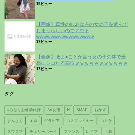
19ビュー
【画像】真性のﾛﾘｺﾝは左の女の子を選んで
しまうらしいのでアウト
wwwwwwwwwwwwwwww
17ビュー
【画像】腋ま●ことか言う女の子の体で最
高にシコれる部位ｗｗｗｗｗｗｗｗｗｗｗ
13ビュー
タグ
#みなりお修学旅行
AV女優
H
SMAP
おかず
まんさん
エロ
グラビア
コスプレイヤー
コミケ
スマスマ
チェリーボーイ
フランス
レイプ
下着