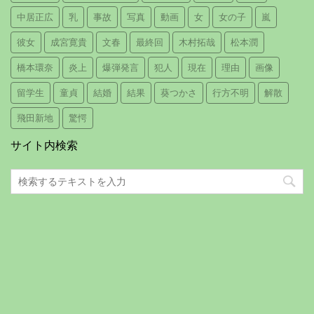
中居正広
乳
事故
写真
動画
女
女の子
嵐
彼女
成宮寛貴
文春
最終回
木村拓哉
松本潤
橋本環奈
炎上
爆弾発言
犯人
現在
理由
画像
留学生
童貞
結婚
結果
葵つかさ
行方不明
解散
飛田新地
驚愕
サイト内検索