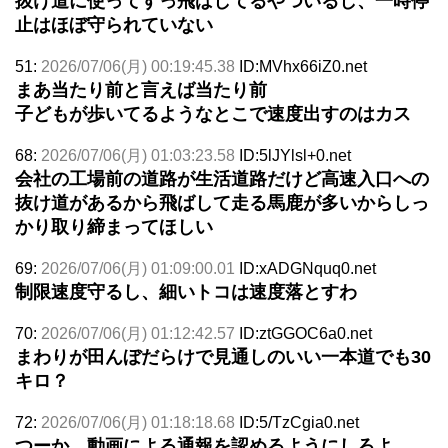
抜け道に使ってすっ飛ばしてるやついるし、一時停
止はほぼ守られていない
51:
2026/07/06(月) 00:19:45.38
ID:MVhx66iZ0.net
まあ当たり前と言えば当たり前
子どもが歩いてるようなとこで速度出すのはカス
68:
2026/07/06(月) 01:03:23.58
ID:5lJYlsl+0.net
会社の工場前の道路が生活道路だけど高速入口への
抜け道があるから飛ばして走る馬鹿が多いからしっ
かり取り締まってほしい
69:
2026/07/06(月) 01:09:00.01
ID:xADGNquq0.net
制限速度守るし、細いトコは速度落とすわ
70:
2026/07/06(月) 01:12:42.57
ID:ztGGOC6a0.net
まわりが田んぼだらけで見通しのいい一本道でも30
キロ？
72:
2026/07/06(月) 01:18:18.68
ID:5/TzCgia0.net
つーか、動画による通報を認めるようにしろよ