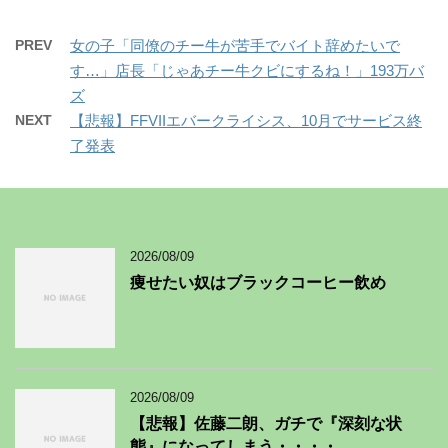
PREV
女の子「同僚のチー牛が苦手でバイト辞めたいで
す…」店長「じゃあチー牛クビにするね！」193万バ
ズ
NEXT
【悲報】FFVIIエバークライシス、10月でサービス終
了発表
2026/08/09
痩せたい奴はブラックコーヒー飲め
2026/08/09
【悲報】佐藤二朗、ガチで『深刻な状
態』になってしまう・・・・