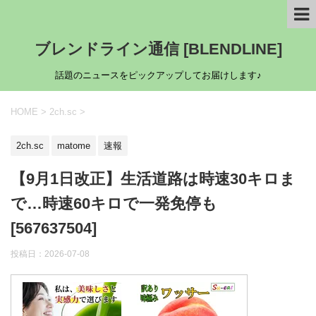
ブレンドライン通信 [BLENDLINE]
話題のニュースをピックアップしてお届けします♪
HOME
>
2ch.sc
>
2ch.sc
matome
速報
【9月1日改正】生活道路は時速30キロま
で…時速60キロで一発免停も
[567637504]
投稿日：
2026-07-08