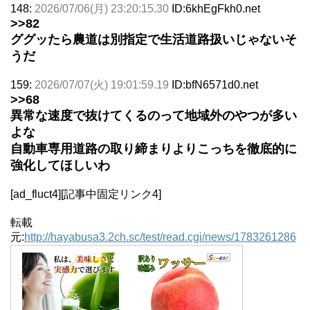
148:
2026/07/06(月) 23:20:15.30
ID:6khEgFkh0.net
>>82
ググッたら農道は別指定で生活道路扱いじゃないそ
うだ
159:
2026/07/07(火) 19:01:59.19
ID:bfN6571d0.net
>>68
異常な速度で抜けてくるのって地域外のやつが多い
よな
自動車専用道路の取り締まりよりこっちを徹底的に
強化してほしいわ
[ad_fluct4][記事中固定リンク4]
転載
元:
http://hayabusa3.2ch.sc/test/read.cgi/news/1783261286