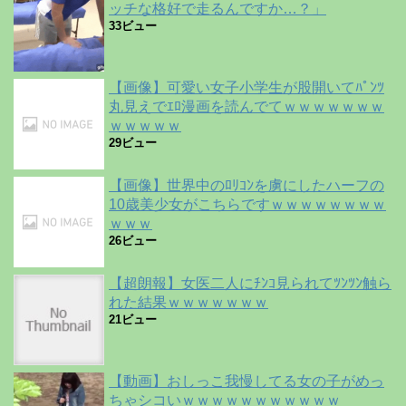
ッチな格好で走るんですか…？」
33ビュー
【画像】可愛い女子小学生が股開いてﾊﾟﾝﾂ
丸見えでｴﾛ漫画を読んでてｗｗｗｗｗｗｗ
ｗｗｗｗｗ
29ビュー
【画像】世界中のﾛﾘｺﾝを虜にしたハーフの
10歳美少女がこちらですｗｗｗｗｗｗｗｗ
ｗｗｗ
26ビュー
【超朗報】女医二人にﾁﾝｺ見られてﾂﾝﾂﾝ触ら
れた結果ｗｗｗｗｗｗｗ
21ビュー
【動画】おしっこ我慢してる女の子がめっ
ちゃシコいｗｗｗｗｗｗｗｗｗｗｗ