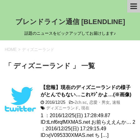
ブレンドライン通信 [BLENDLINE]
話題のニュースをピックアップしてお届けします♪
HOME
>
ディズニーランド
「 ディズニーランド 」 一覧
【悲報】現在のディズニーランドの様子
がとんでもない…これﾏｼﾞかよ…(※画像)
2016/12/25
-
2ch.sc
,
恋愛・男女
,
速報
ディズニーランド
,
現在
1 ：2016/12/25(日) 17:28:49.87
ID:tLnf6rqfMXMAS.net お前らええんか… 2
：2016/12/25(日) 17:29:15.49
ID:vjV095330XMAS.net ち […]