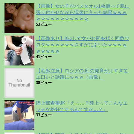
【画像】女の子がバスタオル1枚纏って肌に
張り付かせながら温泉に入った結果ｗｗｗ
ｗｗｗｗｗｗｗｗｗｗｗ
53ビュー
【画像あり】ｳﾝｺして女がお尻を拭く回数ワ
ロタｗｗｗｗｗｗさすがに引いたｗｗｗｗ
ｗｗｗｗｗ
41ビュー
【勃起注意】ロシアのJCの発育がよすぎて
エ口いと話題にｗｗｗ（画像）
38ビュー
陸上部希望JK「えっ…？陸上ってこんなエ
ッチな格好で走るんですか…？」
33ビュー