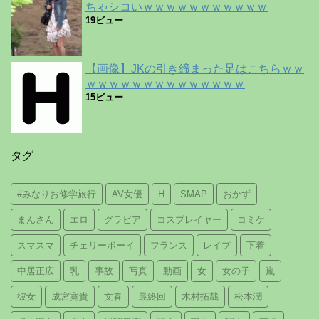
ちゃシコいｗｗｗｗｗｗｗｗｗｗｗ
19ビュー
【画像】JKの引き締まった足はこちらｗｗ
ｗｗｗｗｗｗｗｗｗｗｗｗｗｗ
15ビュー
タグ
#みなりお修学旅行
AV女優
H
SMAP
おかず
まんさん
エロ
グラビア
コスプレイヤー
コミケ
スマスマ
チェリーボーイ
フランス
レイプ
下着
中居正広
乳
事故
写真
動画
女
女の子
嵐
彼女
成宮寛貴
文春
最終回
木村拓哉
松本潤