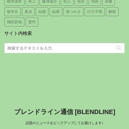
橋本環奈
炎上
爆弾発言
犯人
現在
理由
画像
留学生
童貞
結婚
結果
葵つかさ
行方不明
解散
飛田新地
驚愕
サイト内検索
ブレンドライン通信 [BLENDLINE]
話題のニュースをピックアップしてお届けします♪