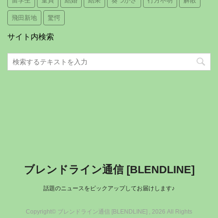
留学生
童貞
結婚
結果
葵つかさ
行方不明
解散
飛田新地
驚愕
サイト内検索
ブレンドライン通信 [BLENDLINE]
話題のニュースをピックアップしてお届けします♪
Copyright© ブレンドライン通信 [BLENDLINE] , 2026 All Rights