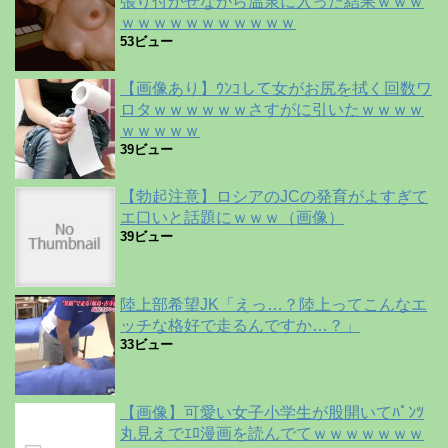
張り付かせながら温泉に入った結果ｗｗｗ
ｗｗｗｗｗｗｗｗｗｗｗ
53ビュー
【画像あり】ｳﾝｺして女がお尻を拭く回数ワ
ロタｗｗｗｗｗｗさすがに引いたｗｗｗｗ
ｗｗｗｗｗ
39ビュー
【勃起注意】ロシアのJCの発育がよすぎて
エ口いと話題にｗｗｗ（画像）
39ビュー
陸上部希望JK「えっ…？陸上ってこんなエ
ッチな格好で走るんですか…？」
33ビュー
【画像】可愛い女子小学生が股開いてﾊﾟﾝﾂ
丸見えでｴﾛ漫画を読んでてｗｗｗｗｗｗｗ