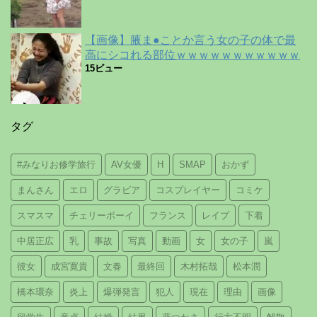
【画像】腋ま●ことか言う女の子の体で最
高にシコれる部位ｗｗｗｗｗｗｗｗｗｗｗ
15ビュー
タグ
#みなりお修学旅行
AV女優
H
SMAP
おかず
まんさん
エロ
グラビア
コスプレイヤー
コミケ
スマスマ
チェリーボーイ
フランス
レイプ
下着
中居正広
乳
事故
写真
動画
女
女の子
嵐
彼女
成宮寛貴
文春
最終回
木村拓哉
松本潤
橋本環奈
炎上
爆弾発言
犯人
現在
理由
画像