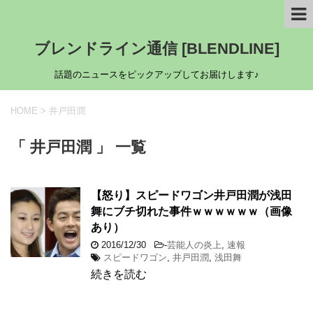
ブレンドライン通信 [BLENDLINE]
話題のニュースをピックアップしてお届けします♪
HOME
>
井戸田潤
「 井戸田潤 」 一覧
【怒り】スピードワゴン井戸田潤が浅田
舞にブチ切れた事件ｗｗｗｗｗｗ（画像
あり）
2016/12/30
-
芸能人の炎上
,
速報
スピードワゴン
,
井戸田潤
,
浅田舞
続きを読む