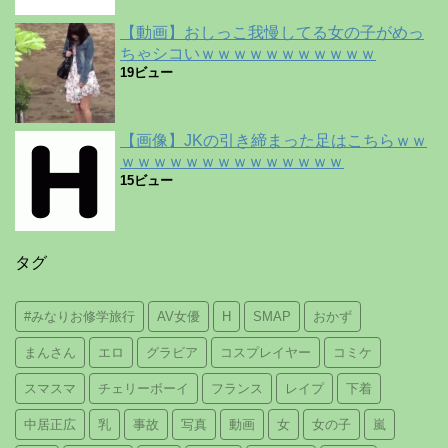
【動画】おしっこ我慢してる女の子がめっ
ちゃシコいｗｗｗｗｗｗｗｗｗｗｗ
19ビュー
【画像】JKの引き締まった足はこちらｗｗ
ｗｗｗｗｗｗｗｗｗｗｗｗｗｗ
15ビュー
タグ
#みなりお修学旅行
AV女優
H
SMAP
おかず
まんさん
エロ
グラビア
コスプレイヤー
コミケ
スマスマ
チェリーボーイ
フランス
レイプ
下着
中居正広
乳
事故
写真
動画
女
女の子
嵐