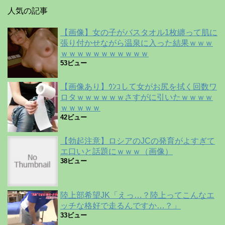
人気の記事
【画像】女の子がバスタオル1枚纏って肌に
張り付かせながら温泉に入った結果ｗｗｗ
ｗｗｗｗｗｗｗｗｗｗｗ
53ビュー
【画像あり】ｳﾝｺして女がお尻を拭く回数ワ
ロタｗｗｗｗｗｗさすがに引いたｗｗｗｗ
ｗｗｗｗｗ
42ビュー
【勃起注意】ロシアのJCの発育がよすぎて
エ口いと話題にｗｗｗ（画像）
38ビュー
陸上部希望JK「えっ…？陸上ってこんなエ
ッチな格好で走るんですか…？」
33ビュー