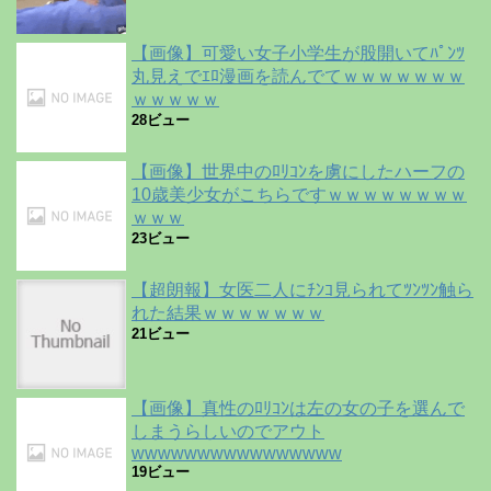
【画像】可愛い女子小学生が股開いてﾊﾟﾝﾂ
丸見えでｴﾛ漫画を読んでてｗｗｗｗｗｗｗ
ｗｗｗｗｗ
28ビュー
【画像】世界中のﾛﾘｺﾝを虜にしたハーフの
10歳美少女がこちらですｗｗｗｗｗｗｗｗ
ｗｗｗ
23ビュー
【超朗報】女医二人にﾁﾝｺ見られてﾂﾝﾂﾝ触ら
れた結果ｗｗｗｗｗｗｗ
21ビュー
【画像】真性のﾛﾘｺﾝは左の女の子を選んで
しまうらしいのでアウト
wwwwwwwwwwwwwwww
19ビュー