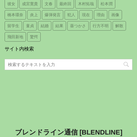
彼女
成宮寛貴
文春
最終回
木村拓哉
松本潤
橋本環奈
炎上
爆弾発言
犯人
現在
理由
画像
留学生
童貞
結婚
結果
葵つかさ
行方不明
解散
飛田新地
驚愕
サイト内検索
ブレンドライン通信 [BLENDLINE]