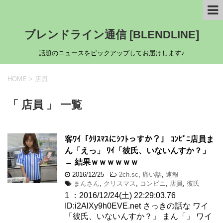
ブレンドライン通信 [BLENDLINE]
話題のニュースをピックアップしてお届けします♪
HOME
>
店員
「 店員 」 一覧
客ﾜｲ「ｸﾘｽﾏｽにｼﾌﾄっすか？」 ｺﾝﾋﾞﾆ店員ま
ん「えっ」 ﾜｲ「彼氏、いないんすか？」
→ 結果ｗｗｗｗｗｗ
2016/12/25
-
2ch.sc
,
痛い話
,
速報
まんさん
,
クリスマス
,
コンビニ
,
店員
,
彼氏
1 ：2016/12/24(土) 22:29:03.76
ID:i2AlXy9h0EVE.net さっきの話な ワイ
「彼氏、いないんすか？」 まん「」 ワイ