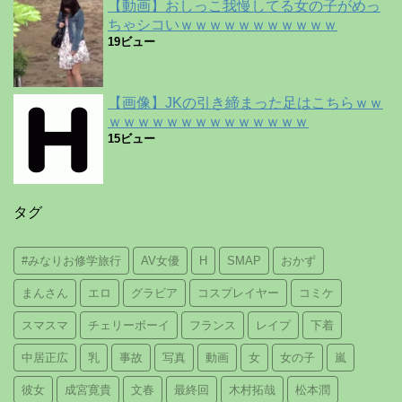
【動画】おしっこ我慢してる女の子がめっ
ちゃシコいｗｗｗｗｗｗｗｗｗｗｗ
19ビュー
【画像】JKの引き締まった足はこちらｗｗ
ｗｗｗｗｗｗｗｗｗｗｗｗｗｗ
15ビュー
タグ
#みなりお修学旅行
AV女優
H
SMAP
おかず
まんさん
エロ
グラビア
コスプレイヤー
コミケ
スマスマ
チェリーボーイ
フランス
レイプ
下着
中居正広
乳
事故
写真
動画
女
女の子
嵐
彼女
成宮寛貴
文春
最終回
木村拓哉
松本潤