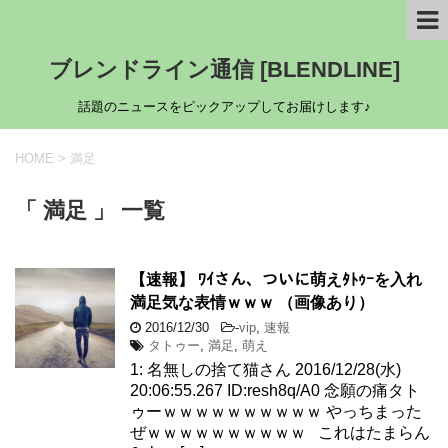
ブレンドライン通信 [BLENDLINE]
話題のニュースをピックアップしてお届けします♪
HOME
>
満足
「 満足 」 一覧
【速報】 ﾜｲさん、ついに萌えﾀﾄｩｰを入れ
満足気な表情ｗｗｗ （画像あり）
2016/12/30
-
vip
,
速報
タトゥー
,
満足
,
萌え
1: 名無しの捨て猫さん 2016/12/28(水)
20:06:55.267 ID:resh8q/A0 念願の痛タト
ゥーｗｗｗｗｗｗｗｗｗｗ やっちまった
ぜｗｗｗｗｗｗｗｗｗｗ これはたまらん