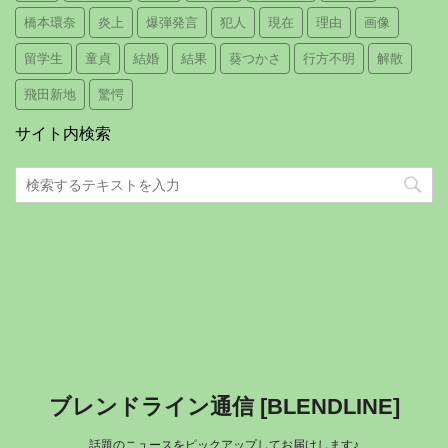
橋本環奈
炎上
爆弾発言
犯人
現在
理由
画像
留学生
童貞
結婚
結果
葵つかさ
行方不明
解散
飛田新地
驚愕
サイト内検索
ブレンドライン通信 [BLENDLINE]
話題のニュースをピックアップしてお届けします♪