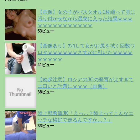
【画像】女の子がバスタオル1枚纏って肌に
張り付かせながら温泉に入った結果ｗｗｗ
ｗｗｗｗｗｗｗｗｗｗｗ
53ビュー
【画像あり】ｳﾝｺして女がお尻を拭く回数ワ
ロタｗｗｗｗｗｗさすがに引いたｗｗｗｗ
ｗｗｗｗｗ
41ビュー
【勃起注意】ロシアのJCの発育がよすぎて
エ口いと話題にｗｗｗ（画像）
38ビュー
陸上部希望JK「えっ…？陸上ってこんなエ
ッチな格好で走るんですか…？」
33ビュー