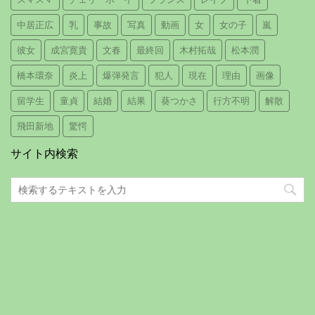
中居正広
乳
事故
写真
動画
女
女の子
嵐
彼女
成宮寛貴
文春
最終回
木村拓哉
松本潤
橋本環奈
炎上
爆弾発言
犯人
現在
理由
画像
留学生
童貞
結婚
結果
葵つかさ
行方不明
解散
飛田新地
驚愕
サイト内検索