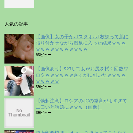
人気の記事
【画像】女の子がバスタオル1枚纏って肌に
張り付かせながら温泉に入った結果ｗｗｗ
ｗｗｗｗｗｗｗｗｗｗｗ
53ビュー
【画像あり】ｳﾝｺして女がお尻を拭く回数ワ
ロタｗｗｗｗｗｗさすがに引いたｗｗｗｗ
ｗｗｗｗｗ
39ビュー
【勃起注意】ロシアのJCの発育がよすぎて
エ口いと話題にｗｗｗ（画像）
39ビュー
陸上部希望JK「えっ…？陸上ってこんなエ