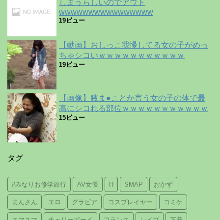
しまうらしいのでアウト
wwwwwwwwwwwwwwww
19ビュー
【動画】おしっこ我慢してる女の子がめっ
ちゃシコいｗｗｗｗｗｗｗｗｗｗｗ
19ビュー
【画像】腋ま●ことか言う女の子の体で最
高にシコれる部位ｗｗｗｗｗｗｗｗｗｗｗ
15ビュー
タグ
#みなりお修学旅行
AV女優
H
SMAP
おかず
まんさん
エロ
グラビア
コスプレイヤー
コミケ
スマスマ
チェリーボーイ
フランス
レイプ
下着