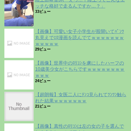
ッチな格好で走るんですか…？」
33ビュー
【画像】可愛い女子小学生が股開いてﾊﾟﾝﾂ
丸見えでｴﾛ漫画を読んでてｗｗｗｗｗｗｗ
ｗｗｗｗｗ
29ビュー
【画像】世界中のﾛﾘｺﾝを虜にしたハーフの
10歳美少女がこちらですｗｗｗｗｗｗｗｗ
ｗｗｗ
24ビュー
【超朗報】女医二人にﾁﾝｺ見られてﾂﾝﾂﾝ触ら
れた結果ｗｗｗｗｗｗｗ
21ビュー
【画像】真性のﾛﾘｺﾝは左の女の子を選んで