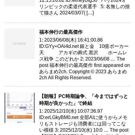
12:15:26.82 ID:MmeyBfg50 パリ2024オ
リンピックの柔道代表選手 5: 名無しの捨
て猫さん 2024/03/07( […]
福本伸行の最高傑作
1: 2023/06/08(木) 16:41:00.86
ID:GYy+OAi4d.net 銀と金 10億ポーカー
天 アカギの葬式 黒沢 ホームレ
ス戦争 このどれか 2: 2023/06/08 … The
post 福本伸行の最高傑作 first appeared on
あらまめ2ch. Copyright © 2023 あらまめ
2ch All Rights Reserved.
【朗報】PC時期論争、「今まではずっと
時期が良かった」で終結
1: 2025/12/10(水) 10:07:36.97
ID:erLGkyBM0.net 全部AIに使うからメモ
リもストレージも消費者には回ってこな
い模様 3: 2025/12/10(水) 10:0 … The post