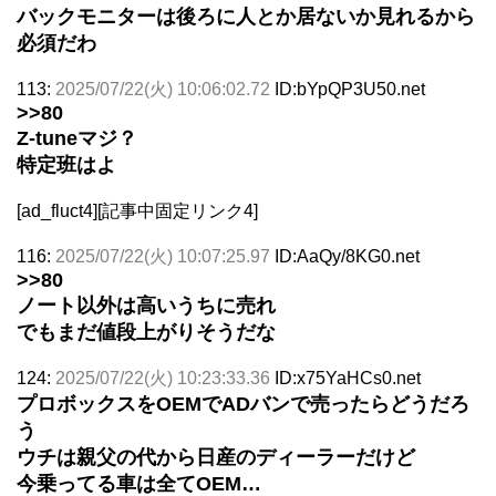
バックモニターは後ろに人とか居ないか見れるから
必須だわ
113:
2025/07/22(火) 10:06:02.72
ID:bYpQP3U50.net
>>80
Z-tuneマジ？
特定班はよ
[ad_fluct4][記事中固定リンク4]
116:
2025/07/22(火) 10:07:25.97
ID:AaQy/8KG0.net
>>80
ノート以外は高いうちに売れ
でもまだ値段上がりそうだな
124:
2025/07/22(火) 10:23:33.36
ID:x75YaHCs0.net
プロボックスをOEMでADバンで売ったらどうだろ
う
ウチは親父の代から日産のディーラーだけど
今乗ってる車は全てOEM…