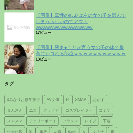
【画像】真性のﾛﾘｺﾝは左の女の子を選んで
しまうらしいのでアウト
wwwwwwwwwwwwwwww
17ビュー
【画像】腋ま●ことか言う女の子の体で最
高にシコれる部位ｗｗｗｗｗｗｗｗｗｗｗ
13ビュー
タグ
#みなりお修学旅行
AV女優
H
SMAP
おかず
まんさん
エロ
グラビア
コスプレイヤー
コミケ
スマスマ
チェリーボーイ
フランス
レイプ
下着
中居正広
乳
事故
写真
動画
女
女の子
嵐