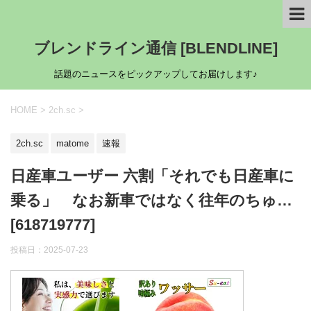
ブレンドライン通信 [BLENDLINE]
話題のニュースをピックアップしてお届けします♪
HOME
>
2ch.sc
>
2ch.sc
matome
速報
日産車ユーザー 六割「それでも日産車に
乗る」 なお新車ではなく往年のちゅ…
[618719777]
投稿日：
2025-07-23