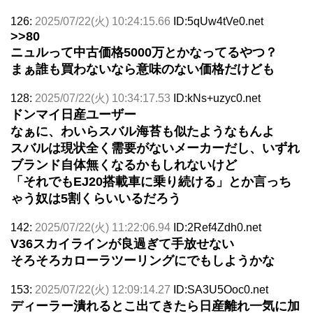
126:
2025/07/22(火) 10:24:15.66
ID:5qUw4tVe0.net
>>80
ニュルって中古価格5000万とかなってるやつ？
まぁ誰も買わないなら意味のない価格だけども
128:
2025/07/22(火) 10:34:17.53
ID:kNs+uzyc0.net
ドンマイ日産ユーザー
なぁに、わいらスバル海苔も似たようなもんよ
スバルは現状全く需要がないメーカーだし、いずれ
ブランド自体無くなるかもしれないけど
「それでもEJ20搭載車に乗り続ける」とか言っち
ゃう奴は5割くらいいるだろう
142:
2025/07/22(火) 11:22:06.94
ID:2Ref4Zdh0.net
V36スカイラインが良過ぎて手放せない
そろそろカローラツーリングにでもしようかな
153:
2025/07/22(火) 12:09:14.27
ID:SA3U5Ooc0.net
ディーラー潰れるとこ出てきたら日産離れ一気に加