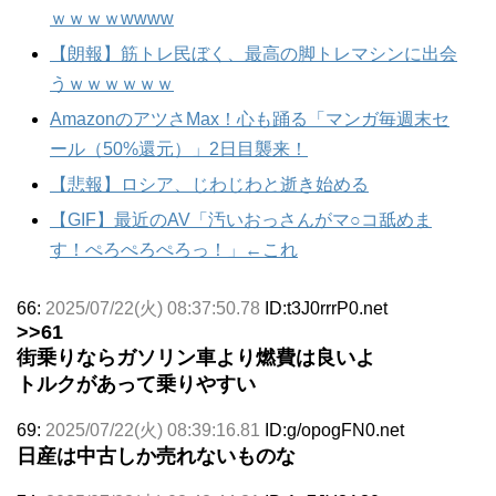
ｗｗｗｗwwww
【朗報】筋トレ民ぼく、最高の脚トレマシンに出会
うｗｗｗｗｗｗ
AmazonのアツさMax！心も踊る「マンガ毎週末セ
ール（50%還元）」2日目襲来！
【悲報】ロシア、じわじわと逝き始める
【GIF】最近のAV「汚いおっさんがマ○コ舐めま
す！ぺろぺろぺろっ！」←これ
66:
2025/07/22(火) 08:37:50.78
ID:t3J0rrrP0.net
>>61
街乗りならガソリン車より燃費は良いよ
トルクがあって乗りやすい
69:
2025/07/22(火) 08:39:16.81
ID:g/opogFN0.net
日産は中古しか売れないものな