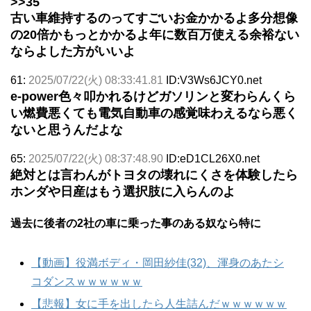
>>35
古い車維持するのってすごいお金かかるよ多分想像
の20倍かもっとかかるよ年に数百万使える余裕ない
ならよした方がいいよ
61:
2025/07/22(火) 08:33:41.81
ID:V3Ws6JCY0.net
e-power色々叩かれるけどガソリンと変わらんくら
い燃費悪くても電気自動車の感覚味わえるなら悪く
ないと思うんだよな
65:
2025/07/22(火) 08:37:48.90
ID:eD1CL26X0.net
絶対とは言わんがトヨタの壊れにくさを体験したら
ホンダや日産はもう選択肢に入らんのよ
過去に後者の2社の車に乗った事のある奴なら特に
【動画】役満ボディ・岡田紗佳(32)、渾身のあたシ
コダンスｗｗｗｗｗｗ
【悲報】女に手を出したら人生詰んだｗｗｗｗｗｗ