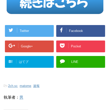
Twitter
Facebook
Google+
Pocket
B!
はてブ
LINE
-
2ch.sc
,
matome
,
速報
執筆者：
男