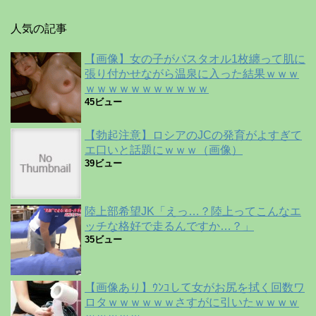
人気の記事
【画像】女の子がバスタオル1枚纏って肌に
張り付かせながら温泉に入った結果ｗｗｗ
ｗｗｗｗｗｗｗｗｗｗｗ
45ビュー
【勃起注意】ロシアのJCの発育がよすぎて
エ口いと話題にｗｗｗ（画像）
39ビュー
陸上部希望JK「えっ…？陸上ってこんなエ
ッチな格好で走るんですか…？」
35ビュー
【画像あり】ｳﾝｺして女がお尻を拭く回数ワ
ロタｗｗｗｗｗｗさすがに引いたｗｗｗｗ