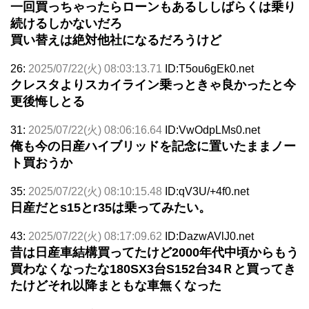
一回買っちゃったらローンもあるししばらくは乗り
続けるしかないだろ
買い替えは絶対他社になるだろうけど
26:
2025/07/22(火) 08:03:13.71
ID:T5ou6gEk0.net
クレスタよりスカイライン乗っときゃ良かったと今
更後悔しとる
31:
2025/07/22(火) 08:06:16.64
ID:VwOdpLMs0.net
俺も今の日産ハイブリッドを記念に置いたままノー
ト買おうか
35:
2025/07/22(火) 08:10:15.48
ID:qV3U/+4f0.net
日産だとs15とr35は乗ってみたい。
43:
2025/07/22(火) 08:17:09.62
ID:DazwAVlJ0.net
昔は日産車結構買ってたけど2000年代中頃からもう
買わなくなったな180SX3台S152台34Ｒと買ってき
たけどそれ以降まともな車無くなった