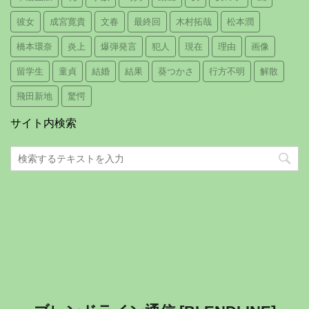
彼女
成宮寛貴
文春
最終回
木村拓哉
松本潤
橋本環奈
炎上
爆弾発言
犯人
現在
理由
画像
留学生
童貞
結婚
結果
葵つかさ
行方不明
解散
飛田新地
驚愕
サイト内検索