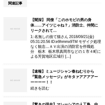
関連記事
【闇深】 同僚「このホモビの男の身
体……アイツじゃね？」消防士、仲間に
リークされて…
1: 名無しの捨て猫さん 2018/09/21(金)
05:31:20.56 ID:e9hmmx9TM モザイク処理
なく観念…ＡＶ出演の消防官を停職処
分 栃木 栃木県真岡市などの１市４町に
よる芳賀地区広域行 […]
【速報】ミュージシャン春ねむりから
『緊急メッセージ』がキタァアアアアー
ーーーー！！
続きを読む
【驚きの現在】マレーシアの人工島、中