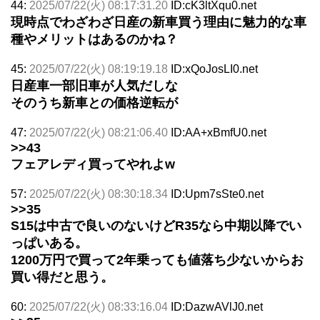
44:
2025/07/22(火) 08:17:31.20
ID:cK3ltXqu0.net
現時点でわざわざ日産の新車買う理由に魅力的な車
種やメリットはあるのかね？
45:
2025/07/22(火) 08:19:19.18
ID:xQoJosLI0.net
日産車一部旧車が人気だしな
そのうち新車との価格逆転が
47:
2025/07/22(火) 08:21:06.40
ID:AA+xBmfU0.net
>>43
フェアレディ買ってやれよw
57:
2025/07/22(火) 08:30:18.34
ID:Upm7sSte0.net
>>35
S15は中古で良いのないけどR35なら中期以降でい
っぱいある。
1200万円で買って2年乗っても値落ち少ないからお
買い得だと思う。
60:
2025/07/22(火) 08:33:16.04
ID:DazwAVlJ0.net