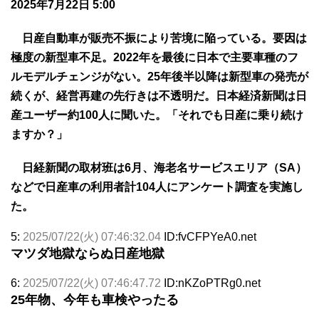
2025年7月22日 5:00
日産自動車が販売不振により苦境に陥っている。要因は
極度の新型車不足。2022年を最後に日本で主要車種のフ
ルモデルチェンジがない。25年後半以降は新型車の発売が
続くが、経営再建の先行きは不透明だ。日本経済新聞は日
産ユーザー約100人に聞いた。「それでも日産に乗り続け
ますか？」
日経新聞の取材班は6月、海老名サービスエリア（SA）
などで日産車の利用者計104人にアンケート調査を実施し
た。
5:
2025/07/22(火) 07:46:32.04
ID:fvCFPYeA0.net
マツダ地獄ならぬ日産地獄
6:
2025/07/22(火) 07:46:47.72
ID:nKZoPTRg0.net
25年物、今年も車検やったる