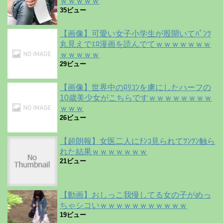
ｗｗｗｗｗ
35ビュー
【画像】可愛い女子小学生が股開いてﾊﾟﾝﾂ
丸見えでｴﾛ漫画を読んでてｗｗｗｗｗｗｗ
ｗｗｗｗｗ
29ビュー
【画像】世界中のﾛﾘｺﾝを虜にしたハーフの
10歳美少女がこちらですｗｗｗｗｗｗｗｗ
ｗｗｗ
26ビュー
【超朗報】女医二人にﾁﾝｺ見られてﾂﾝﾂﾝ触ら
れた結果ｗｗｗｗｗｗｗ
21ビュー
【動画】おしっこ我慢してる女の子がめっ
ちゃシコいｗｗｗｗｗｗｗｗｗｗｗ
19ビュー