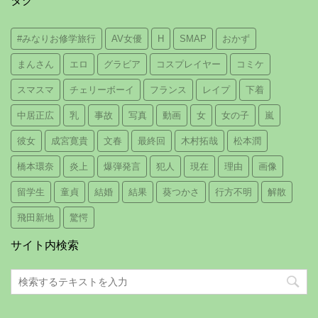
タグ
#みなりお修学旅行
AV女優
H
SMAP
おかず
まんさん
エロ
グラビア
コスプレイヤー
コミケ
スマスマ
チェリーボーイ
フランス
レイプ
下着
中居正広
乳
事故
写真
動画
女
女の子
嵐
彼女
成宮寛貴
文春
最終回
木村拓哉
松本潤
橋本環奈
炎上
爆弾発言
犯人
現在
理由
画像
留学生
童貞
結婚
結果
葵つかさ
行方不明
解散
飛田新地
驚愕
サイト内検索