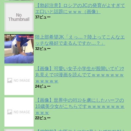
【勃起注意】ロシアのJCの発育がよすぎて
エ口いと話題にｗｗｗ（画像）
37ビュー
陸上部希望JK「えっ…？陸上ってこんなエ
ッチな格好で走るんですか…？」
32ビュー
【画像】可愛い女子小学生が股開いてﾊﾟﾝﾂ
丸見えでｴﾛ漫画を読んでてｗｗｗｗｗｗｗ
ｗｗｗｗｗ
24ビュー
【画像】世界中のﾛﾘｺﾝを虜にしたハーフの
10歳美少女がこちらですｗｗｗｗｗｗｗｗ
ｗｗｗ
22ビュー