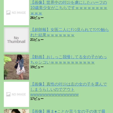
【画像】世界中のﾛﾘｺﾝを虜にしたハーフの
10歳美少女がこちらですｗｗｗｗｗｗｗｗ
ｗｗｗ
26ビュー
【超朗報】女医二人にﾁﾝｺ見られてﾂﾝﾂﾝ触ら
れた結果ｗｗｗｗｗｗｗ
21ビュー
【動画】おしっこ我慢してる女の子がめっ
ちゃシコいｗｗｗｗｗｗｗｗｗｗｗ
19ビュー
【画像】真性のﾛﾘｺﾝは左の女の子を選んで
しまうらしいのでアウト
wwwwwwwwwwwwwwww
17ビュー
【画像】腋ま●ことか言う女の子の体で最