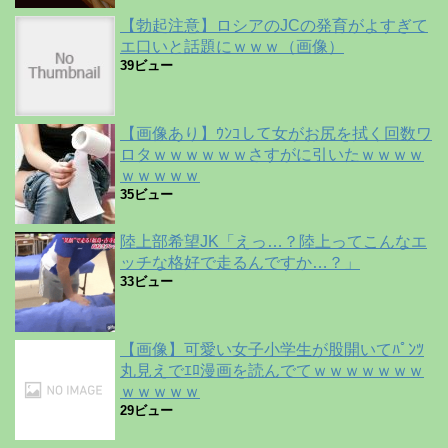
【勃起注意】ロシアのJCの発育がよすぎて
エ口いと話題にｗｗｗ（画像）
39ビュー
【画像あり】ｳﾝｺして女がお尻を拭く回数ワ
ロタｗｗｗｗｗｗさすがに引いたｗｗｗｗ
ｗｗｗｗｗ
35ビュー
陸上部希望JK「えっ…？陸上ってこんなエ
ッチな格好で走るんですか…？」
33ビュー
【画像】可愛い女子小学生が股開いてﾊﾟﾝﾂ
丸見えでｴﾛ漫画を読んでてｗｗｗｗｗｗｗ
ｗｗｗｗｗ
29ビュー