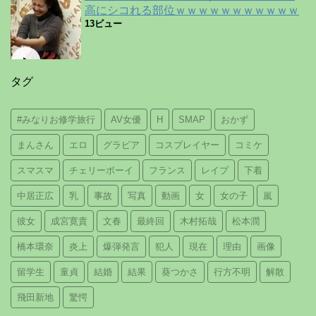
高にシコれる部位ｗｗｗｗｗｗｗｗｗｗｗ
13ビュー
タグ
#みなりお修学旅行
AV女優
H
SMAP
おかず
まんさん
エロ
グラビア
コスプレイヤー
コミケ
スマスマ
チェリーボーイ
フランス
レイプ
下着
中居正広
乳
事故
写真
動画
女
女の子
嵐
彼女
成宮寛貴
文春
最終回
木村拓哉
松本潤
橋本環奈
炎上
爆弾発言
犯人
現在
理由
画像
留学生
童貞
結婚
結果
葵つかさ
行方不明
解散
飛田新地
驚愕