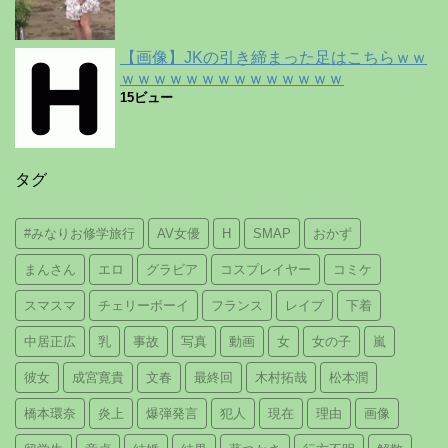
【画像】JKの引き締まった足はこちらｗｗ
ｗｗｗｗｗｗｗｗｗｗｗｗｗｗ
15ビュー
タグ
#みなりお修学旅行
AV女優
H
SMAP
おかず
まんさん
エロ
グラビア
コスプレイヤー
コミケ
スマスマ
チェリーボーイ
フランス
レイプ
下着
中居正広
乳
事故
写真
動画
女
女の子
嵐
彼女
成宮寛貴
文春
最終回
木村拓哉
松本潤
橋本環奈
炎上
爆弾発言
犯人
現在
理由
画像