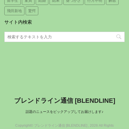
留学生
童貞
結婚
結果
葵つかさ
行方不明
解散
飛田新地
驚愕
サイト内検索
ブレンドライン通信 [BLENDLINE]
話題のニュースをピックアップしてお届けします♪
Copyright© ブレンドライン通信 [BLENDLINE] , 2026 All Rights