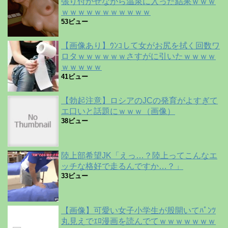
張り付かせながら温泉に入った結果ｗｗｗ
ｗｗｗｗｗｗｗｗｗｗｗ
53ビュー
【画像あり】ｳﾝｺして女がお尻を拭く回数ワ
ロタｗｗｗｗｗｗさすがに引いたｗｗｗｗ
ｗｗｗｗｗ
41ビュー
【勃起注意】ロシアのJCの発育がよすぎて
エ口いと話題にｗｗｗ（画像）
38ビュー
陸上部希望JK「えっ…？陸上ってこんなエ
ッチな格好で走るんですか…？」
33ビュー
【画像】可愛い女子小学生が股開いてﾊﾟﾝﾂ
丸見えでｴﾛ漫画を読んでてｗｗｗｗｗｗｗ