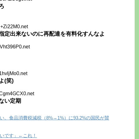
ろ
I+Zi22M0.net
間指定出来ないのに再配達を有料化すんなよ
Vht396P0.net
1hvljMo0.net
(笑)
aCgm4GCX0.net
ない定期
。食品消費税減税（8%→1%）に93.2%の国民が賛
いです」←これ！