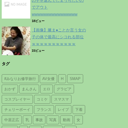
の子を選んでしまうらしいの
でアウト
wwwwwwwwwwwwwwww
18ビュー
【画像】腋ま●ことか言う女の
子の体で最高にシコれる部位
ｗｗｗｗｗｗｗｗｗｗｗ
15ビュー
タグ
#みなりお修学旅行
AV女優
H
SMAP
おかず
まんさん
エロ
グラビア
コスプレイヤー
コミケ
スマスマ
チェリーボーイ
フランス
レイプ
下着
中居正広
乳
事故
写真
動画
女