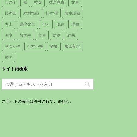
女の子
嵐
彼女
成宮寛貴
文春
最終回
木村拓哉
松本潤
橋本環奈
炎上
爆弾発言
犯人
現在
理由
画像
留学生
童貞
結婚
結果
葵つかさ
行方不明
解散
飛田新地
驚愕
サイト内検索