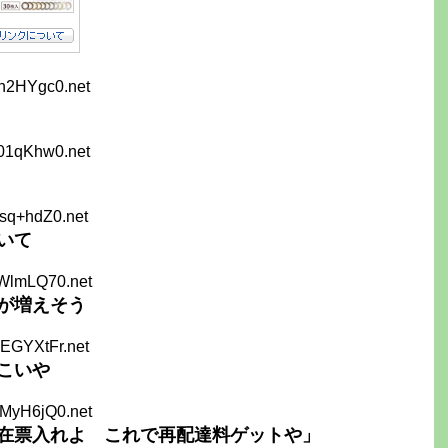
n2HYgc0.net
01qKhw0.net
sq+hdZ0.net
いて
IWlmLQ70.net
が増えそう
EGYXtFr.net
こいや
nMyH6jQ0.net
在票入れよ これで再配達料ゲットや」