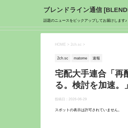
ブレンドライン通信 [BLENDL
話題のニュースをピックアップしてお届けします♪
HOME
>
2ch.sc
>
2ch.sc
matome
速報
宅配大手連合「再
る。検討を加速。
投稿日：
2026-06-29