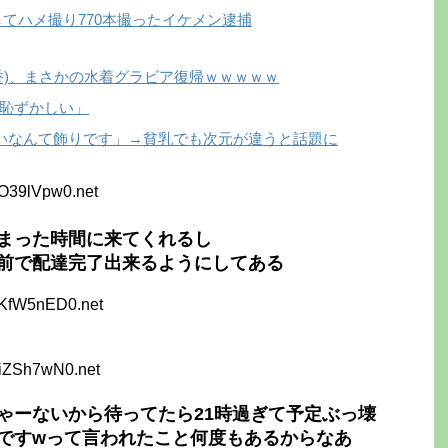
Xしてハメ撮り770本撮ったイケメン逮捕
香)、まさかの水着グラビア復帰ｗｗｗｗｗ
恥ずかしい」
いなんて飾りです」→貧乳でも次元が違うと話題に
bO39lVpw0.net
まった時間に来てくれるし
前で配達完了出来るようにしてある
hKfW5nED0.net
FiZSh7wN0.net
ゃーないから待ってたら21時過ぎて予定ぶっ壊
ですwって言われたこと何度もあるからなあ