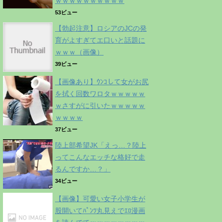
ｗｗｗｗｗｗｗｗｗｗ
53ビュー
【勃起注意】ロシアのJCの発
育がよすぎてエ口いと話題に
ｗｗｗ（画像）
39ビュー
【画像あり】ｳﾝｺして女がお尻
を拭く回数ワロタｗｗｗｗｗ
ｗさすがに引いたｗｗｗｗｗ
ｗｗｗｗ
37ビュー
陸上部希望JK「えっ…？陸上
ってこんなエッチな格好で走
るんですか…？」
34ビュー
【画像】可愛い女子小学生が
股開いてﾊﾟﾝﾂ丸見えでｴﾛ漫画