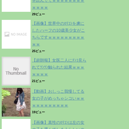
を読んでてｗｗｗｗｗｗｗｗ
ｗｗｗｗ
29ビュー
【画像】世界中のﾛﾘｺﾝを虜に
したハーフの10歳美少女がこ
ちらですｗｗｗｗｗｗｗｗｗ
ｗｗ
25ビュー
【超朗報】女医二人にﾁﾝｺ見ら
れてﾂﾝﾂﾝ触られた結果ｗｗｗ
ｗｗｗｗ
21ビュー
【動画】おしっこ我慢してる
女の子がめっちゃシコいｗｗ
ｗｗｗｗｗｗｗｗｗ
19ビュー
【画像】真性のﾛﾘｺﾝは左の女