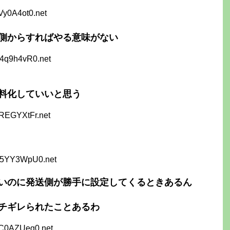
Vy0A4ot0.net
側からすればやる意味がない
P4q9h4vR0.net
料化していいと思う
gREGYXtFr.net
V5YY3WpU0.net
いのに発送側が勝手に設定してくるときあるん
チギレられたことあるわ
xC0AZUeg0.net