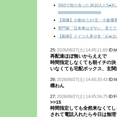
SNSで知り合ったJK10人とS●
wwwwwwwwwwwwwww
【画像】小倉ゆうか(元・小倉優
専門家「日本車はダサい、見てて
【動画】ドイツ人美少女「お●ぱ
25:
2026/06/27(土) 14:45:11.65
ID:
再配達ほぼ無いからええで
時間指定しなくても朝イチの決
いなくても宅配ボックス、玄関
26:
2026/06/27(土) 14:45:20.43
ID:
構わん
27:
2026/06/27(土) 14:45:34.75
ID:
>>15
時間指定しても全然来なくてし
されて電話入れたら今日は無理