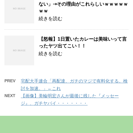
ない」⇢その理由がこれらしいｗｗｗｗｗ
ｗｗ
続きを読む
【怒報】1日置いたカレーは美味いって言
ったヤツ出てこい！！
続きを読む
PREV
宅配大手連合「再配達、ガチのマジで有料化する。検
討を加速。」←これ
NEXT
【画像】美輪明宏さんが最後に残した『メッセー
ジ』、ガチヤバイ・・・・・・・