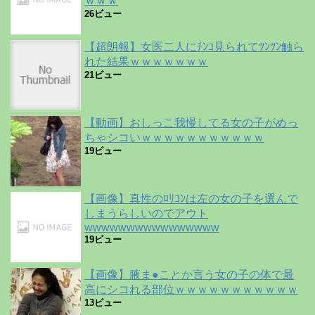
ｗｗｗ
26ビュー
【超朗報】女医二人にﾁﾝｺ見られてﾂﾝﾂﾝ触ら
れた結果ｗｗｗｗｗｗｗ
21ビュー
【動画】おしっこ我慢してる女の子がめっ
ちゃシコいｗｗｗｗｗｗｗｗｗｗｗ
19ビュー
【画像】真性のﾛﾘｺﾝは左の女の子を選んで
しまうらしいのでアウト
wwwwwwwwwwwwwwww
19ビュー
【画像】腋ま●ことか言う女の子の体で最
高にシコれる部位ｗｗｗｗｗｗｗｗｗｗｗ
13ビュー