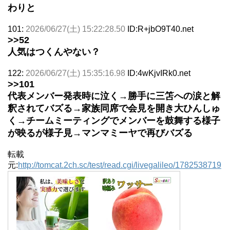
わりと
101:
2026/06/27(土) 15:22:28.50
ID:R+jbO9T40.net
>>52
人気はつくんやない？
122:
2026/06/27(土) 15:35:16.98
ID:4wKjvIRk0.net
>>101
代表メンバー発表時に泣く→勝手に三笘への涙と解
釈されてバズる→家族同席で会見を開き大ひんしゅ
く→チームミーティングでメンバーを鼓舞する様子
が映るが様子見→マンマミーヤで再びバズる
転載
元:
http://tomcat.2ch.sc/test/read.cgi/livegalileo/1782538719