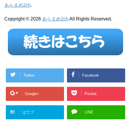
あらまめ2ch
.
Copyright © 2026
あらまめ2ch
All Rights Reserved.
Twitter
Facebook
Google+
Pocket
B!
はてブ
LINE