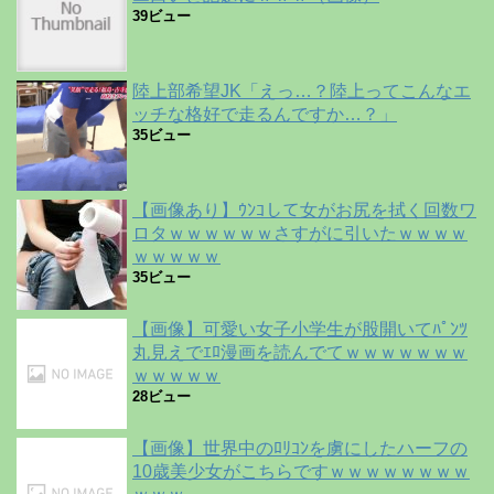
39ビュー
陸上部希望JK「えっ…？陸上ってこんなエ
ッチな格好で走るんですか…？」
35ビュー
【画像あり】ｳﾝｺして女がお尻を拭く回数ワ
ロタｗｗｗｗｗｗさすがに引いたｗｗｗｗ
ｗｗｗｗｗ
35ビュー
【画像】可愛い女子小学生が股開いてﾊﾟﾝﾂ
丸見えでｴﾛ漫画を読んでてｗｗｗｗｗｗｗ
ｗｗｗｗｗ
28ビュー
【画像】世界中のﾛﾘｺﾝを虜にしたハーフの
10歳美少女がこちらですｗｗｗｗｗｗｗｗ