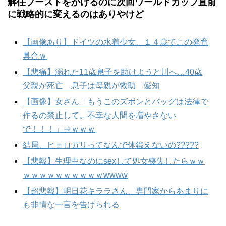
解任ブーストをかけるのに次回ワールドカップ直前
に戦略的に変えるのはありやけど
【画像あり】ドイツの水着少女、１４歳でこの発育
具合ｗ
【悲痛】溺れた11歳息子を助けようと川へ…40歳
父親が死亡 息子は母親が救助 愛知
【画像】女さん「もうこのズボンとバッグは法律で
作るの禁止して。不幸な人間を増やさない
で！！！」⇒ｗｗｗ
結局、ヒョロガリってなんで体鍛えないの?????
【悲報】生理中なのにsexして処女喪失したらｗｗ
ｗｗｗｗｗｗｗｗｗｗwwww
【超悲報】明日花キララさん、専門家からあまりに
も非情な一言を告げられる