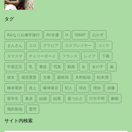
タグ
#みなりお修学旅行
AV女優
H
SMAP
おかず
まんさん
エロ
グラビア
コスプレイヤー
コミケ
スマスマ
チェリーボーイ
フランス
レイプ
下着
中居正広
乳
事故
写真
動画
女
女の子
嵐
彼女
成宮寛貴
文春
最終回
木村拓哉
松本潤
橋本環奈
炎上
爆弾発言
犯人
現在
理由
画像
留学生
童貞
結婚
結果
葵つかさ
行方不明
解散
飛田新地
驚愕
サイト内検索