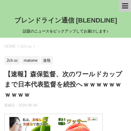
ブレンドライン通信 [BLENDLINE]
話題のニュースをピックアップしてお届けします♪
HOME
>
2ch.sc
>
2ch.sc
matome
速報
【速報】森保監督、次のワールドカップ
まで日本代表監督を続投へｗｗｗｗｗｗ
ｗｗｗｗ
投稿日：
2026-06-29