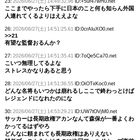
23:
2026/06/27(土) 14:49:32.96
ID:+5ur47wH0.net
ここまでやったら下手に日本のこと何も知らん外国
人連れてくるよりはええよな
26:
2026/06/27(土) 14:51:25.61
ID:0crAIuXO0.net
>>21
有望な監督おるんか？
27:
2026/06/27(土) 14:51:35.41
ID:7oQe5Ca70.net
こいつ無理してるよな
ストレスかなりあると思う
28:
2026/06/27(土) 14:51:36.55
ID:OiOTxKoc0.net
どんな名将もいつかは崩れるしここで終わっとけば
レジェンドになれたのにな
30:
2026/06/27(土) 14:53:29.21
ID:UW7tOVjM0.net
サッカーは長期政権アカンなんて森保が一番よくわ
かってるはずやろ
どんなに頼まれても長期政権はありえない