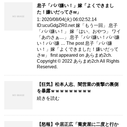
息子「パパ嫌い！」嫁「よくできまし
た！嫌いだってさw」
1: 2020/08/04(火) 06:02:52.14
ID:ucuGdgZR0.net 嫁「もう一回」 息子
「パパ嫌い！」 嫁「はい、おやつ」 ワイ
「あのさぁ…」 息子「パパ嫌い！パパ嫌
い！パパ嫌 … The post 息子「パパ嫌
い！」嫁「よくできました！嫌いだって
さw」 first appeared on あらまめ2ch.
Copyright © 2022 あらまめ2ch All Rights
Reserved.
【狂気】松本人志、闇営業の衝撃の裏側
を暴露ｗｗｗｗｗｗｗｗｗ
続きを読む
【怒報】中居正広「蕎麦屋に二度と行か