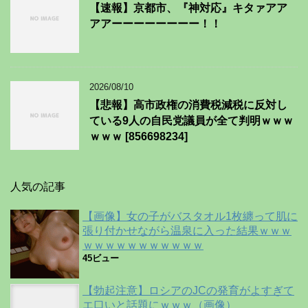
【速報】京都市、『神対応』キタァアア
アアーーーーーーーー！！
2026/08/10
【悲報】高市政権の消費税減税に反対し
ている9人の自民党議員が全て判明ｗｗｗ
ｗｗｗ [856698234]
人気の記事
【画像】女の子がバスタオル1枚纏って肌に
張り付かせながら温泉に入った結果ｗｗｗ
ｗｗｗｗｗｗｗｗｗｗｗ
45ビュー
【勃起注意】ロシアのJCの発育がよすぎて
エ口いと話題にｗｗｗ（画像）