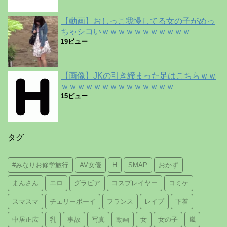
【動画】おしっこ我慢してる女の子がめっ
ちゃシコいｗｗｗｗｗｗｗｗｗｗｗ
19ビュー
【画像】JKの引き締まった足はこちらｗｗ
ｗｗｗｗｗｗｗｗｗｗｗｗｗｗ
15ビュー
タグ
#みなりお修学旅行
AV女優
H
SMAP
おかず
まんさん
エロ
グラビア
コスプレイヤー
コミケ
スマスマ
チェリーボーイ
フランス
レイプ
下着
中居正広
乳
事故
写真
動画
女
女の子
嵐