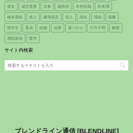
彼女
成宮寛貴
文春
最終回
木村拓哉
松本潤
橋本環奈
炎上
爆弾発言
犯人
現在
理由
画像
留学生
童貞
結婚
結果
葵つかさ
行方不明
解散
飛田新地
驚愕
サイト内検索
ブレンドライン通信 [BLENDLINE]