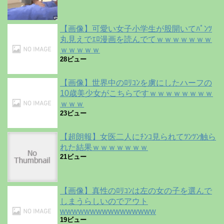
【画像】可愛い女子小学生が股開いてﾊﾟﾝﾂ
丸見えでｴﾛ漫画を読んでてｗｗｗｗｗｗｗ
ｗｗｗｗｗ
28ビュー
【画像】世界中のﾛﾘｺﾝを虜にしたハーフの
10歳美少女がこちらですｗｗｗｗｗｗｗｗ
ｗｗｗ
23ビュー
【超朗報】女医二人にﾁﾝｺ見られてﾂﾝﾂﾝ触ら
れた結果ｗｗｗｗｗｗｗ
21ビュー
【画像】真性のﾛﾘｺﾝは左の女の子を選んで
しまうらしいのでアウト
wwwwwwwwwwwwwwww
19ビュー