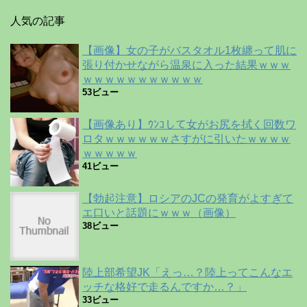
人気の記事
【画像】女の子がバスタオル1枚纏って肌に
張り付かせながら温泉に入った結果ｗｗｗ
ｗｗｗｗｗｗｗｗｗｗｗ
53ビュー
【画像あり】ｳﾝｺして女がお尻を拭く回数ワ
ロタｗｗｗｗｗｗさすがに引いたｗｗｗｗ
ｗｗｗｗｗ
41ビュー
【勃起注意】ロシアのJCの発育がよすぎて
エ口いと話題にｗｗｗ（画像）
38ビュー
陸上部希望JK「えっ…？陸上ってこんなエ
ッチな格好で走るんですか…？」
33ビュー