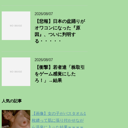
2026/08/07
【悲報】日本の盆踊りが
オワコンになった『原
因』、ついに判明す
る・・・・・
2026/08/07
【衝撃】若者達「株取引
をゲーム感覚にした
ろ！」→結果
人気の記事
【画像】女の子がバスタオル1
枚纏って肌に張り付かせなが
ら温泉に入った結果ｗｗｗｗ