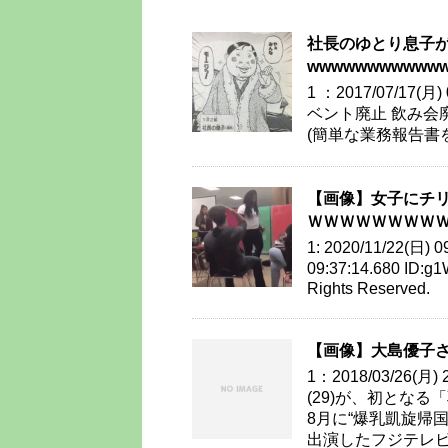
社長のゆとり息子
wwwwwwwwwww
1 ：2017/07/17(月
ベント廃止 飲み会
(簡単な業務報告書を
【画像】女子にチリ
ＷＷＷＷＷＷＷＷ
1: 2020/11/22(日) 0
09:37:14.680 ID:
Rights Reserved.
【画像】大島優子さん
1：2018/03/26(月)
(29)が、初とな
8月に“爆乳凱旋帰
出演したフジテレ