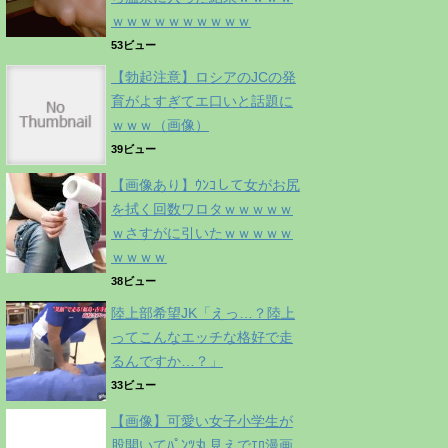
ｗｗｗｗｗｗｗｗｗｗ
53ビュー
【勃起注意】ロシアのJCの発
育がよすぎてエ口いと話題に
ｗｗｗ（画像）
39ビュー
【画像あり】ｳﾝｺして女がお尻
を拭く回数ワロタｗｗｗｗｗ
ｗさすがに引いたｗｗｗｗｗ
ｗｗｗｗ
38ビュー
陸上部希望JK「えっ…？陸上
ってこんなエッチな格好で走
るんですか…？」
33ビュー
【画像】可愛い女子小学生が
股開いてﾊﾟﾝﾂ丸見えでｴﾛ漫画