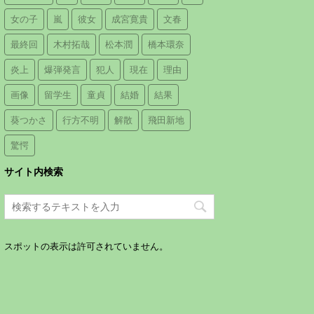
女の子
嵐
彼女
成宮寛貴
文春
最終回
木村拓哉
松本潤
橋本環奈
炎上
爆弾発言
犯人
現在
理由
画像
留学生
童貞
結婚
結果
葵つかさ
行方不明
解散
飛田新地
驚愕
サイト内検索