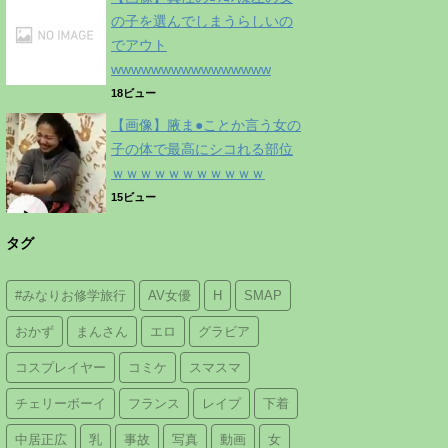
の子を選んでしまうらしいの
でアウト
wwwwwwwwwwwwwwww
18ビュー
【画像】腋ま●ことか言う女の
子の体で最高にシコれる部位
ｗｗｗｗｗｗｗｗｗｗｗ
15ビュー
タグ
#みなりお修学旅行
AV女優
H
SMAP
おかず
まんさん
エロ
グラビア
コスプレイヤー
コミケ
スマスマ
チェリーボーイ
フランス
レイプ
下着
中居正広
乳
事故
写真
動画
女