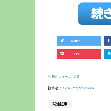
Twitter
B
Pocket
-
国内ニュース
,
速報
執筆者：
akb48matomemory
関連記事