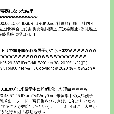
が専務になった結果
wwwwwwwwwwwww
) 00:06:10.04 ID:9/RnBRdK0.net 社員旅行廃止 社内イ
廃止(食事会に変更 男女混同禁止 二次会禁止) 朝礼廃止
終業時に提出) […]
トリで頭を叩かれる男子がこちらｺﾂﾝＷＷＷＷＷＷＷ
ＷＷＷＷＷＷＷＷＷＷＷＷＷＷＷＷＷＷＷＷＷＷ
9:26:29.387 ID:rGd4LE/X0.net 38: 2020/11/22(日)
g1WKTp6K0.net >& … Copyright © 2020 あらまめ2ch All
(Eｶｯﾌﾟ)､米留学中にﾃﾞｶ乳化した理由ｗｗｗｗ
 20:48:57.25 ID:amFv4Wqy0.net 米留学中の大島優子
る「乳首出しヌード」写真集をひっさげ、1年ぶりとなる
国”することが内定したという。 「3月4日に、大島が
ビ系紀行番組『感動地球ス…