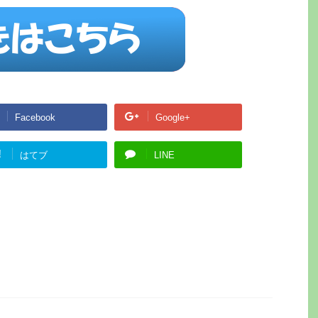
Facebook
Google+
!
はてブ
LINE