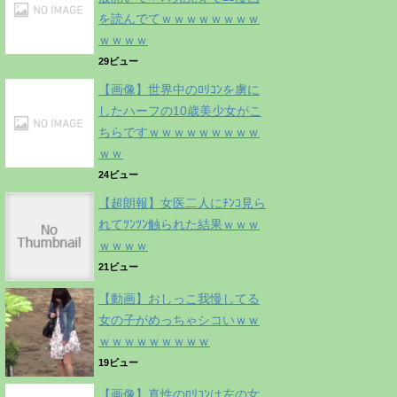
を読んでてｗｗｗｗｗｗｗｗ
ｗｗｗｗ
29ビュー
【画像】世界中のﾛﾘｺﾝを虜に
したハーフの10歳美少女がこ
ちらですｗｗｗｗｗｗｗｗｗ
ｗｗ
24ビュー
【超朗報】女医二人にﾁﾝｺ見ら
れてﾂﾝﾂﾝ触られた結果ｗｗｗ
ｗｗｗｗ
21ビュー
【動画】おしっこ我慢してる
女の子がめっちゃシコいｗｗ
ｗｗｗｗｗｗｗｗｗ
19ビュー
【画像】真性のﾛﾘｺﾝは左の女