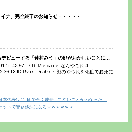
ライナ、完全終了のお知らせ・・・・・
vデビューする「仲村みう」の顔がおかしいことに…
 01:51:43.97 ID:TtIiMlema.net なんやこれ 4 ：
01:52:36.13 ID:RvakFDca0.net 顔のやつれを化粧で必死に
日本代表は4年間で全く成長してないことがわかった」
ケットで警察沙汰になるｗｗｗｗｗｗ