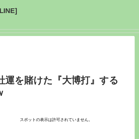
INE]
社運を賭けた『大博打』する
ｗ