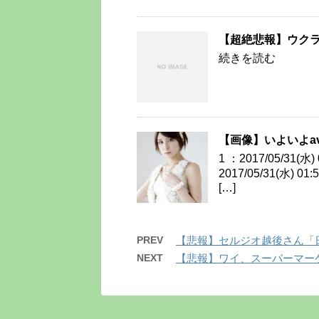
【超絶悲報】ウク
続きを読む
【画像】いよいよa
1 ：2017/05/31(水)
2017/05/31(水) 
[…]
PREV
【悲報】セルジオ越後さん「
NEXT
【悲報】ワイ、スーパーマー