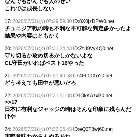
なんでもかんでも人のせい
これでは成長しない
17:
2026/07/01(水) 07:29:59.80
ID:8X0jzDPW0.net
チュニジア戦の時も不利な不可解な判定多かったよ
結果や内容はともかく
20:
2026/07/01(水) 07:31:24.43
ID:ZtH9VyKQ0.net
守り切るか攻め切るかしかないよな
CL守田がいればベスト16やった
21:
2026/07/01(水) 07:31:40.58
ID:4FL0ChYl0.net
どう考えても田中が悪いだろ
22:
2026/07/01(水) 07:31:51.08
ID:lOkKAzxB0.net
>>17
日本に有利なジャッジの時はそんな印象に残らんだ
けや
24:
2026/07/01(水) 07:32:05.43
ID:eQ0T8wj60.net
実際意味わからんやろあれ