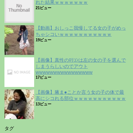
れた結果ｗｗｗｗｗｗｗ
21ビュー
【動画】おしっこ我慢してる女の子がめっ
ちゃシコいｗｗｗｗｗｗｗｗｗｗｗ
19ビュー
【画像】真性のﾛﾘｺﾝは左の女の子を選んで
しまうらしいのでアウト
wwwwwwwwwwwwwwww
17ビュー
【画像】腋ま●ことか言う女の子の体で最
高にシコれる部位ｗｗｗｗｗｗｗｗｗｗｗ
13ビュー
タグ