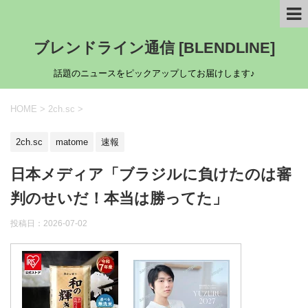
ブレンドライン通信 [BLENDLINE]
話題のニュースをピックアップしてお届けします♪
HOME
>
2ch.sc
>
2ch.sc
matome
速報
日本メディア「ブラジルに負けたのは審
判のせいだ！本当は勝ってた」
投稿日：
2026-07-02