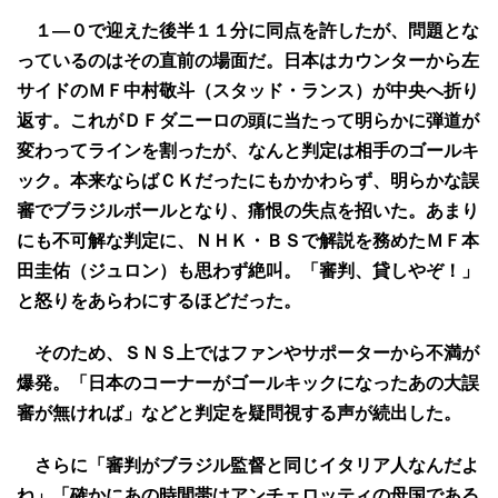
１―０で迎えた後半１１分に同点を許したが、問題とな
っているのはその直前の場面だ。日本はカウンターから左
サイドのＭＦ中村敬斗（スタッド・ランス）が中央へ折り
返す。これがＤＦダニーロの頭に当たって明らかに弾道が
変わってラインを割ったが、なんと判定は相手のゴールキ
ック。本来ならばＣＫだったにもかかわらず、明らかな誤
審でブラジルボールとなり、痛恨の失点を招いた。あまり
にも不可解な判定に、ＮＨＫ・ＢＳで解説を務めたＭＦ本
田圭佑（ジュロン）も思わず絶叫。「審判、貸しやぞ！」
と怒りをあらわにするほどだった。
そのため、ＳＮＳ上ではファンやサポーターから不満が
爆発。「日本のコーナーがゴールキックになったあの大誤
審が無ければ」などと判定を疑問視する声が続出した。
さらに「審判がブラジル監督と同じイタリア人なんだよ
ね」「確かにあの時間帯はアンチェロッティの母国である