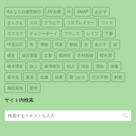
#みなりお修学旅行
AV女優
H
SMAP
おかず
まんさん
エロ
グラビア
コスプレイヤー
コミケ
スマスマ
チェリーボーイ
フランス
レイプ
下着
中居正広
乳
事故
写真
動画
女
女の子
嵐
彼女
成宮寛貴
文春
最終回
木村拓哉
松本潤
橋本環奈
炎上
爆弾発言
犯人
現在
理由
画像
留学生
童貞
結婚
結果
葵つかさ
行方不明
解散
飛田新地
驚愕
サイト内検索