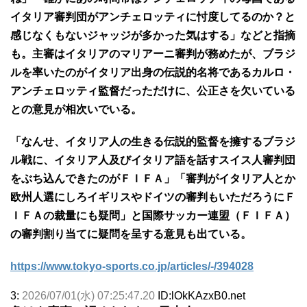
イタリア審判団がアンチェロッティに忖度してるのか？と
感じなくもないジャッジが多かった気はする」などと指摘
も。主審はイタリアのマリアーニ審判が務めたが、ブラジ
ルを率いたのがイタリア出身の伝説的名将であるカルロ・
アンチェロッティ監督だっただけに、公正さを欠いている
との意見が相次いでいる。
「なんせ、イタリア人の生きる伝説的監督を擁するブラジ
ル戦に、イタリア人及びイタリア語を話すスイス人審判団
をぶち込んできたのがＦＩＦＡ」「審判がイタリア人とか
欧州人選にしろイギリスやドイツの審判もいただろうにＦ
ＩＦＡの裁量にも疑問」と国際サッカー連盟（ＦＩＦＡ）
の審判割り当てに疑問を呈する意見も出ている。
https://www.tokyo-sports.co.jp/articles/-/394028
3:
2026/07/01(水) 07:25:47.20
ID:lOkKAzxB0.net