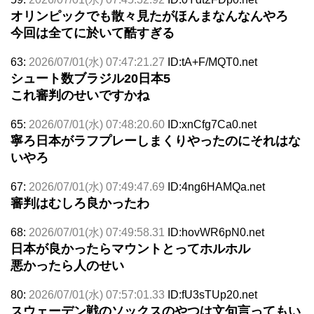
オリンピックでも散々見たがほんまなんなんやろ
今回は全てに於いて酷すぎる
63:
2026/07/01(水) 07:47:21.27
ID:tA+F/MQT0.net
シュート数ブラジル20日本5
これ審判のせいですかね
65:
2026/07/01(水) 07:48:20.60
ID:xnCfg7Ca0.net
寧ろ日本がラフプレーしまくりやったのにそれはな
いやろ
67:
2026/07/01(水) 07:49:47.69
ID:4ng6HAMQa.net
審判はむしろ良かったわ
68:
2026/07/01(水) 07:49:58.31
ID:hovWR6pN0.net
日本が良かったらマウントとってホルホル
悪かったら人のせい
80:
2026/07/01(水) 07:57:01.33
ID:fU3sTUp20.net
スウェーデン戦のソックスのやつは文句言ってもい