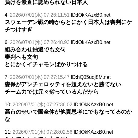
負けを素直に認められない日本人
4:
2026/07/01(水) 07:26:11.51
ID:lOkKAzxB0.net
スウェーデン戦の時からとにかく日本人は審判にケ
チつけすぎ
6:
2026/07/01(水) 07:26:48.93
ID:lOkKAzxB0.net
組み合わせ抽選でも文句
審判へも文句
とにかくイチャモンばかりつける
7:
2026/07/01(水) 07:27:15.47
ID:hQ05uoj8M.net
森保がアンチェロッティを超えないと勝てない
チーム力では元々劣っているんだから
10:
2026/07/01(水) 07:27:36.02
ID:lOkKAzxB0.net
高市のせいで国全体が他責思考にでもなってるのか
な
11:
2026/07/01(水) 07:28:02.56
ID:lOkKAzxB0.net