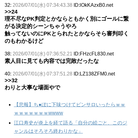
32:
2026/07/01(水) 07:34:43.38
ID:lOkKAzxB0.net
>>24
理不尽なPK判定とかならともかく別にゴールに繋
がる決定的シーンちゃうやろ
触ってないのにPKとられたとかならそら審判叩く
のもわかるけど
38:
2026/07/01(水) 07:36:52.21
ID:FHzcFL830.net
素人目に見ても内容では完敗だったな
40:
2026/07/01(水) 07:37:51.28
ID:LZ138ZFM0.net
>>32
わりと大事な場面やで
【悲報】ち●ぽに下味つけてピンサロいったらｗｗ
ｗｗｗｗｗｗｗwwww
江口寿史が炎上を経て語る「自分の絵ごと、このジ
ャンルはそろそろ終わりかな」