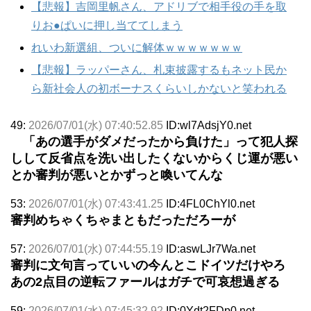
【悲報】吉岡里帆さん、アドリブで相手役の手を取
りお●ぱいに押し当ててしまう
れいわ新選組、ついに解体ｗｗｗｗｗｗｗ
【悲報】ラッパーさん、札束披露するもネット民か
ら新社会人の初ボーナスくらいしかないと笑われる
49:
2026/07/01(水) 07:40:52.85
ID:wl7AdsjY0.net
「あの選手がダメだったから負けた」って犯人探
しして反省点を洗い出したくないからくじ運が悪い
とか審判が悪いとかずっと喚いてんな
53:
2026/07/01(水) 07:43:41.25
ID:4FL0ChYl0.net
審判めちゃくちゃまともだっただろーが
57:
2026/07/01(水) 07:44:55.19
ID:aswLJr7Wa.net
審判に文句言っていいの今んとこドイツだけやろ
あの2点目の逆転ファールはガチで可哀想過ぎる
59:
2026/07/01(水) 07:45:32.92
ID:0Ydt2FDp0.net