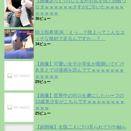
【画像あり】ｳﾝｺして女がお尻を拭く回数ワ
ロタｗｗｗｗｗｗさすがに引いたｗｗｗｗ
ｗｗｗｗｗ
36ビュー
陸上部希望JK「えっ…？陸上ってこんなエ
ッチな格好で走るんですか…？」
34ビュー
【画像】可愛い女子小学生が股開いてﾊﾟﾝﾂ
丸見えでｴﾛ漫画を読んでてｗｗｗｗｗｗｗ
ｗｗｗｗｗ
29ビュー
【画像】世界中のﾛﾘｺﾝを虜にしたハーフの
10歳美少女がこちらですｗｗｗｗｗｗｗｗ
ｗｗｗ
25ビュー
【超朗報】女医二人にﾁﾝｺ見られてﾂﾝﾂﾝ触ら