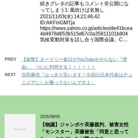
続きグレタの記事もコメント非公開にな
ってしまう1: 風吹けば名無し
2021/11/03(水) 14:21:46.42
ID:AKFmGMTja
https://news.yahoo.co.jp/articles/de41bcea
4d4978d653b515d67c0a35811101b804
気候変動対策を話し合う国際会議、C…
PREV
【衝撃】オードリー春日がYouTubeをやらない『理
由』、ついに判明する！！！！！！
NEXT
吉田麻也「はっきり言います！今回の日本代表はチュ
ニジアにしか勝ってないんですよ」
2026/08/08
【物議】ジャンポケ斉藤裁判、被害女性
「モンスター」斉藤被告「同意と思って