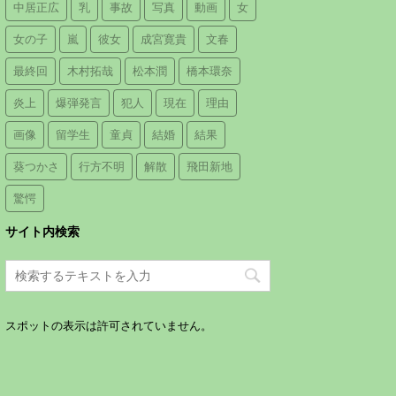
中居正広
乳
事故
写真
動画
女
女の子
嵐
彼女
成宮寛貴
文春
最終回
木村拓哉
松本潤
橋本環奈
炎上
爆弾発言
犯人
現在
理由
画像
留学生
童貞
結婚
結果
葵つかさ
行方不明
解散
飛田新地
驚愕
サイト内検索