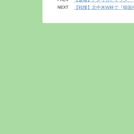
NEXT
【戦慄】北中米W杯で『韓国