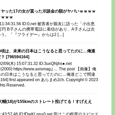
ヤッた17の女が貰った示談金の額がヤバいｗｗｗｗ
ｗｗｗｗ
土) 11:34:31.56 ID:0.net 被害者が親友に語った「小出恵
0万円 B子さんの携帯電話に着信があり、A子さんは次
う。「『フライデー』からは2 […]
の頃は、未来の日本はこうなると思ってたのに…俺達
796594164]
02/09(木) 15:07:31.32 ID:3uxQNjhs●.net
(2000) https://www.axismag.j … The post 【画像】俺
来の日本はこうなると思ってたのに…俺達どこで間違
] first appeared on あらまめ2ch. Copyright © 2023
ts Reserved.
坂大輔(18)が155kmのストレート投げてる！すげええ
) 01:43:57.46 ID:fDwKLnp+0.net 昔はこの程度のスピード