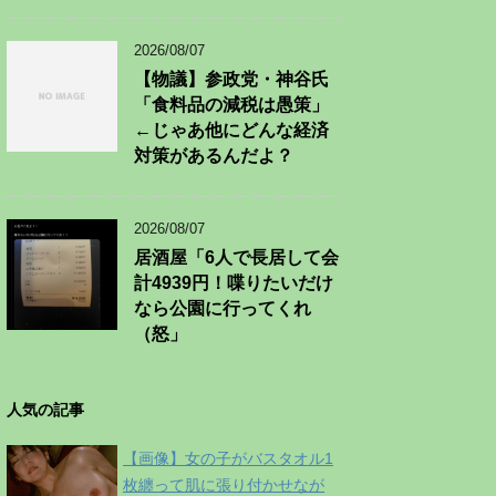
2026/08/07
【物議】参政党・神谷氏
「食料品の減税は愚策」
←じゃあ他にどんな経済
対策があるんだよ？
2026/08/07
居酒屋「6人で長居して会
計4939円！喋りたいだけ
なら公園に行ってくれ
（怒」
人気の記事
【画像】女の子がバスタオル1
枚纏って肌に張り付かせなが