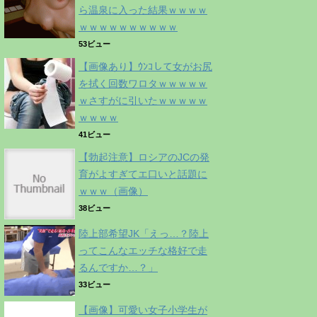
ら温泉に入った結果ｗｗｗｗ
ｗｗｗｗｗｗｗｗｗｗ
53ビュー
【画像あり】ｳﾝｺして女がお尻
を拭く回数ワロタｗｗｗｗｗ
ｗさすがに引いたｗｗｗｗｗ
ｗｗｗｗ
41ビュー
【勃起注意】ロシアのJCの発
育がよすぎてエ口いと話題に
ｗｗｗ（画像）
38ビュー
陸上部希望JK「えっ…？陸上
ってこんなエッチな格好で走
るんですか…？」
33ビュー
【画像】可愛い女子小学生が