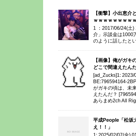
【衝撃】小出恵介と
ｗｗｗｗｗｗｗｗ
1 ：2017/06/24(
介」示談金は100
のように話したとい
【画像】俺がガキ
どこで間違えたんだ？ [
[ad_Zucks]1: 2023/
BE:796594164-2BP
がガキの頃は、未
えたんだ？ [796594164
あらまめ2ch All Righ
平成People「松
え！！」
1: 2025/02/07(金