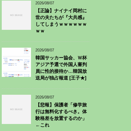
2026/08/07
【正論】ナイナイ岡村に
世の夫たちが『大共感』
してしまうｗｗｗｗｗｗ
ｗｗ
2026/08/07
韓国サッカー協会、Ｗ杯
アジア予選で外国人審判
員に性的接待か…韓国放
送局が独占報道 [王子★]
2026/08/07
【悲報】保護者「修学旅
行は無料化するべき。体
験格差を放置するのか」
←これ