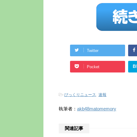
Twitter
B
Pocket
-
びっくりニュース
,
速報
執筆者：
akb48matomemory
関連記事