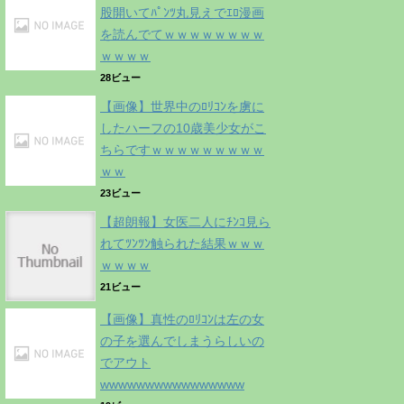
股開いてﾊﾟﾝﾂ丸見えでｴﾛ漫画
を読んでてｗｗｗｗｗｗｗｗ
ｗｗｗｗ
28ビュー
【画像】世界中のﾛﾘｺﾝを虜に
したハーフの10歳美少女がこ
ちらですｗｗｗｗｗｗｗｗｗ
ｗｗ
23ビュー
【超朗報】女医二人にﾁﾝｺ見ら
れてﾂﾝﾂﾝ触られた結果ｗｗｗ
ｗｗｗｗ
21ビュー
【画像】真性のﾛﾘｺﾝは左の女
の子を選んでしまうらしいの
でアウト
wwwwwwwwwwwwwwww