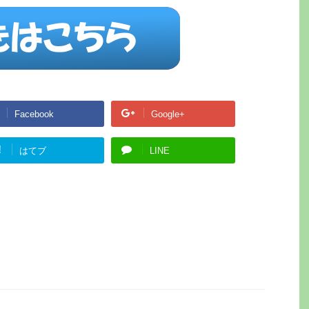
Facebook
Google+
!
はてブ
LINE