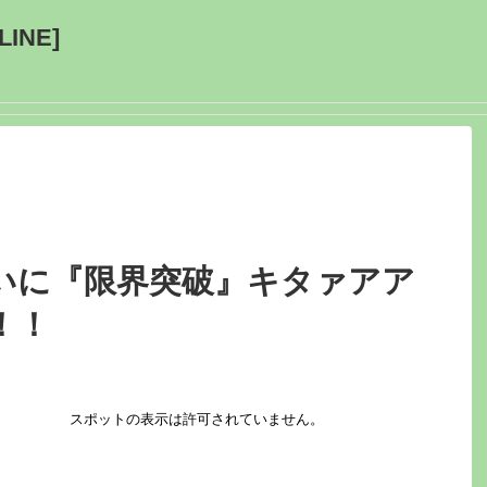
INE]
いに『限界突破』キタァアア
！！