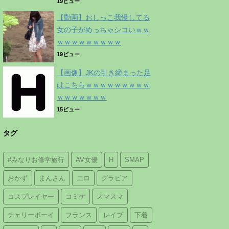
19ビュー
【動画】おしっこ我慢してる
女の子がめっちゃシコいｗｗ
ｗｗｗｗｗｗｗｗｗ
19ビュー
【画像】JKの引き締まった足
はこちらｗｗｗｗｗｗｗｗｗ
ｗｗｗｗｗｗｗ
15ビュー
タグ
#みなりお修学旅行
AV女優
H
SMAP
おかず
まんさん
エロ
グラビア
コスプレイヤー
コミケ
スマスマ
チェリーボーイ
フランス
レイプ
下着