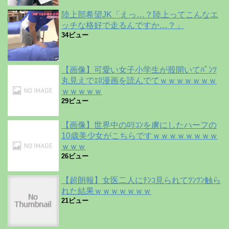
陸上部希望JK「えっ…？陸上ってこんなエ
ッチな格好で走るんですか…？」
34ビュー
【画像】可愛い女子小学生が股開いてﾊﾟﾝﾂ
丸見えでｴﾛ漫画を読んでてｗｗｗｗｗｗｗ
ｗｗｗｗｗ
29ビュー
【画像】世界中のﾛﾘｺﾝを虜にしたハーフの
10歳美少女がこちらですｗｗｗｗｗｗｗｗ
ｗｗｗ
26ビュー
【超朗報】女医二人にﾁﾝｺ見られてﾂﾝﾂﾝ触ら
れた結果ｗｗｗｗｗｗｗ
21ビュー