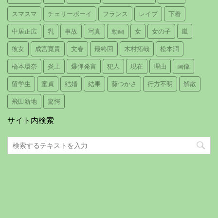
スマスマ
チェリーボーイ
フランス
レイプ
下着
中居正広
乳
事故
写真
動画
女
女の子
嵐
彼女
成宮寛貴
文春
最終回
木村拓哉
松本潤
橋本環奈
炎上
爆弾発言
犯人
現在
理由
画像
留学生
童貞
結婚
結果
葵つかさ
行方不明
解散
飛田新地
驚愕
サイト内検索