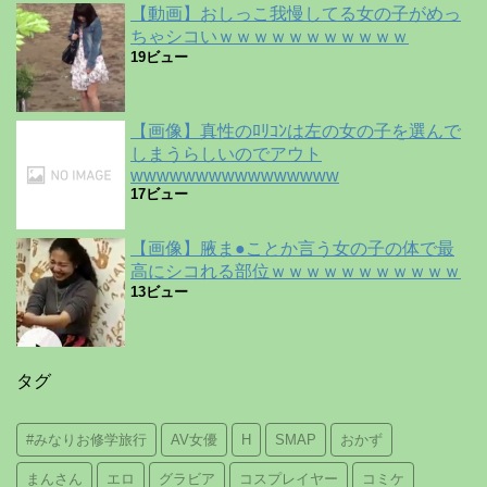
【動画】おしっこ我慢してる女の子がめっ
ちゃシコいｗｗｗｗｗｗｗｗｗｗｗ
19ビュー
【画像】真性のﾛﾘｺﾝは左の女の子を選んで
しまうらしいのでアウト
wwwwwwwwwwwwwwww
17ビュー
【画像】腋ま●ことか言う女の子の体で最
高にシコれる部位ｗｗｗｗｗｗｗｗｗｗｗ
13ビュー
タグ
#みなりお修学旅行
AV女優
H
SMAP
おかず
まんさん
エロ
グラビア
コスプレイヤー
コミケ