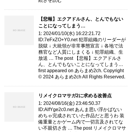
続きを読む
【悲報】エクアドルさん、とんでもない
ことになってしまう…
1: 2024/01/10(水) 16:22:21.72
ID:7eFxZO+Y0.net 犯罪組織のリーダーが
脱獄 ↓ 大統領が非常事態宣言 ↓ 各地で法
務官など人質にしまくる ↓ 犯罪組織、生
放送 … The post 【悲報】エクアドルさ
ん、とんでもないことになってしまう…
first appeared on あらまめ2ch. Copyright
© 2024 あらまめ2ch All Rights Reserved.
リメイクロマサガ2に求める改善点
1: 2024/08/16(金) 23:46:50.37
ID:AlfYge2c0.net あんま思い浮かばない
めちゃ完成されていた作品だと思うわ 装
備重量とかゲーム内で一切言及されてな
い不親切さ含 … The post リメイクロマサ