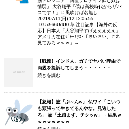
筋トレマニア「国産プロテイン飲む奴は
情弱」 大谷翔平「僕は高校時代からザバ
スです！」1: 風吹けば名無し
2021/07/11(日) 12:12:05.55
ID:Ux966UdU0 草 注目記事【海外の反
応】日本人「大谷翔平すげえええええ」
アメリカ在住ｼﾞｬｰﾅﾘｽﾄ「おいおい、これ
見てみろｗｗｗ」→…
【戦慄】インド人、ガチでヤバい理由で
両親を提訴してしまう・・・・・・
続きを読む
【怒報】蚊「ぷ～んw」 仏ワイ「こいつ
も頑張って生きてるんやな。見逃した
ろ」 蚊「土踏まず、チクッw」→ 結果ｗ
ｗｗｗｗｗｗｗ