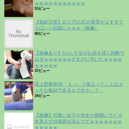
ｗｗｗｗｗｗｗｗｗｗｗ
53ビュー
【勃起注意】ロシアのJCの発育がよすぎて
エ口いと話題にｗｗｗ（画像）
40ビュー
【画像あり】ｳﾝｺして女がお尻を拭く回数ワ
ロタｗｗｗｗｗｗさすがに引いたｗｗｗｗ
ｗｗｗｗｗ
37ビュー
陸上部希望JK「えっ…？陸上ってこんなエ
ッチな格好で走るんですか…？」
34ビュー
【画像】可愛い女子小学生が股開いてﾊﾟﾝﾂ
丸見えでｴﾛ漫画を読んでてｗｗｗｗｗｗｗ
ｗｗｗｗｗ