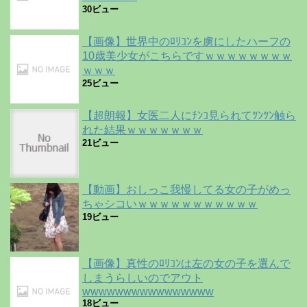
30ビュー
【画像】世界中のﾛﾘｺﾝを虜にしたハーフの
10歳美少女がこちらですｗｗｗｗｗｗｗｗ
ｗｗｗ
25ビュー
【超朗報】女医二人にﾁﾝｺ見られてﾂﾝﾂﾝ触ら
れた結果ｗｗｗｗｗｗｗ
21ビュー
【動画】おしっこ我慢してる女の子がめっ
ちゃシコいｗｗｗｗｗｗｗｗｗｗｗ
19ビュー
【画像】真性のﾛﾘｺﾝは左の女の子を選んで
しまうらしいのでアウト
wwwwwwwwwwwwwwww
18ビュー