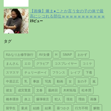
【画像】腋ま●ことか言う女の子の体で最
高にシコれる部位ｗｗｗｗｗｗｗｗｗｗｗ
15ビュー
タグ
#みなりお修学旅行
AV女優
H
SMAP
おかず
まんさん
エロ
グラビア
コスプレイヤー
コミケ
スマスマ
チェリーボーイ
フランス
レイプ
下着
中居正広
乳
事故
写真
動画
女
女の子
嵐
彼女
成宮寛貴
文春
最終回
木村拓哉
松本潤
橋本環奈
炎上
爆弾発言
犯人
現在
理由
画像
留学生
童貞
結婚
結果
葵つかさ
行方不明
解散