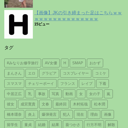
【画像】JKの引き締まった足はこちらｗｗ
ｗｗｗｗｗｗｗｗｗｗｗｗｗｗ
15ビュー
タグ
#みなりお修学旅行
AV女優
H
SMAP
おかず
まんさん
エロ
グラビア
コスプレイヤー
コミケ
スマスマ
チェリーボーイ
フランス
レイプ
下着
中居正広
乳
事故
写真
動画
女
女の子
嵐
彼女
成宮寛貴
文春
最終回
木村拓哉
松本潤
橋本環奈
炎上
爆弾発言
犯人
現在
理由
画像
留学生
童貞
結婚
結果
葵つかさ
行方不明
解散