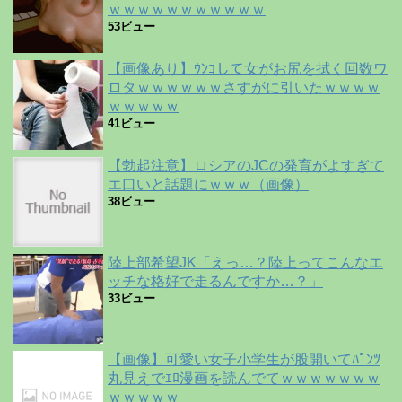
ｗｗｗｗｗｗｗｗｗｗｗ
53ビュー
【画像あり】ｳﾝｺして女がお尻を拭く回数ワ
ロタｗｗｗｗｗｗさすがに引いたｗｗｗｗ
ｗｗｗｗｗ
41ビュー
【勃起注意】ロシアのJCの発育がよすぎて
エ口いと話題にｗｗｗ（画像）
38ビュー
陸上部希望JK「えっ…？陸上ってこんなエ
ッチな格好で走るんですか…？」
33ビュー
【画像】可愛い女子小学生が股開いてﾊﾟﾝﾂ
丸見えでｴﾛ漫画を読んでてｗｗｗｗｗｗｗ
ｗｗｗｗｗ