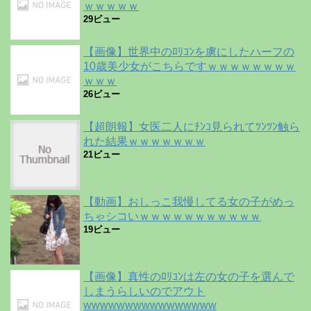
ｗｗｗｗｗ
29ビュー
【画像】世界中のﾛﾘｺﾝを虜にしたハーフの
10歳美少女がこちらですｗｗｗｗｗｗｗｗ
ｗｗｗ
26ビュー
【超朗報】女医二人にﾁﾝｺ見られてﾂﾝﾂﾝ触ら
れた結果ｗｗｗｗｗｗｗ
21ビュー
【動画】おしっこ我慢してる女の子がめっ
ちゃシコいｗｗｗｗｗｗｗｗｗｗｗ
19ビュー
【画像】真性のﾛﾘｺﾝは左の女の子を選んで
しまうらしいのでアウト
wwwwwwwwwwwwwwww