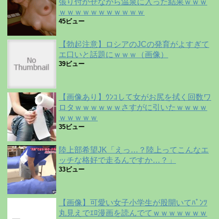
張り付かせながら温泉に入った結果ｗｗｗ
ｗｗｗｗｗｗｗｗｗｗｗ
45ビュー
【勃起注意】ロシアのJCの発育がよすぎて
エ口いと話題にｗｗｗ（画像）
39ビュー
【画像あり】ｳﾝｺして女がお尻を拭く回数ワ
ロタｗｗｗｗｗｗさすがに引いたｗｗｗｗ
ｗｗｗｗｗ
35ビュー
陸上部希望JK「えっ…？陸上ってこんなエ
ッチな格好で走るんですか…？」
33ビュー
【画像】可愛い女子小学生が股開いてﾊﾟﾝﾂ
丸見えでｴﾛ漫画を読んでてｗｗｗｗｗｗｗ