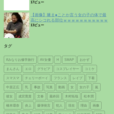
17ビュー
【画像】腋ま●ことか言う女の子の体で最
高にシコれる部位ｗｗｗｗｗｗｗｗｗｗｗ
13ビュー
タグ
#みなりお修学旅行
AV女優
H
SMAP
おかず
まんさん
エロ
グラビア
コスプレイヤー
コミケ
スマスマ
チェリーボーイ
フランス
レイプ
下着
中居正広
乳
事故
写真
動画
女
女の子
嵐
彼女
成宮寛貴
文春
最終回
木村拓哉
松本潤
橋本環奈
炎上
爆弾発言
犯人
現在
理由
画像