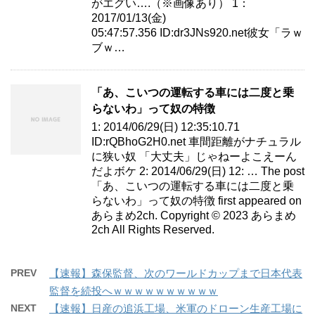
がエグい….（※画像あり） 1：
2017/01/13(金)
05:47:57.356 ID:dr3JNs920.net彼女「ラｗ
ブｗ…
「あ、こいつの運転する車には二度と乗
らないわ」って奴の特徴
1: 2014/06/29(日) 12:35:10.71
ID:rQBhoG2H0.net 車間距離がナチュラル
に狭い奴 「大丈夫」じゃねーよこえーん
だよボケ 2: 2014/06/29(日) 12: … The post
「あ、こいつの運転する車には二度と乗
らないわ」って奴の特徴 first appeared on
あらまめ2ch. Copyright © 2023 あらまめ
2ch All Rights Reserved.
PREV
【速報】森保監督、次のワールドカップまで日本代表
監督を続投へｗｗｗｗｗｗｗｗｗｗ
NEXT
【速報】日産の追浜工場、米軍のドローン生産工場に