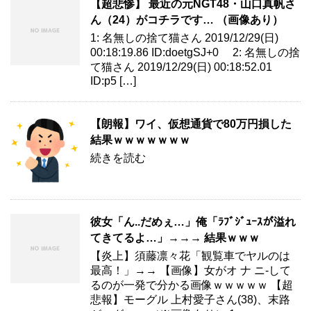
【超悲惨】 最近の元NGT48・山口真帆さ
ん（24）がコチラです… （画像あり）
1: 名無しの捨て猫さん 2019/12/29(日)
00:18:19.86 ID:doetgSJ+0 2: 名無しの捨
て猫さん 2019/12/29(日) 00:18:52.01
ID:p5 […]
【朗報】ワイ、仮想通貨で80万円損した
結果ｗｗｗｗｗｗｗ
続きを読む
彼女「ん..だめぇ…」俺「ﾗﾌﾞｼﾞｭｰｽが溢れ
てきてるよ…」→→→ 結果ｗｗｗ
【炎上】須藤凛々花「観覧車でヤルのは
最高！」→→ 【画像】女がオ ナ ニ-して
るのが一発で分かる画像ｗｗｗｗｗ 【超
悲報】モーグル 上村愛子さん(38)、末路