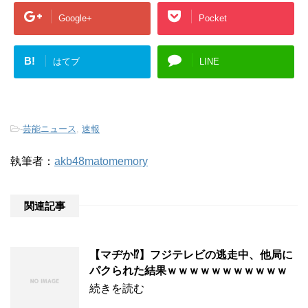
Google+
Pocket
B!
はてブ
LINE
-
芸能ニュース
,
速報
執筆者：
akb48matomemory
関連記事
【マヂか⁉】フジテレビの逃走中、他局に
パクられた結果ｗｗｗｗｗｗｗｗｗｗｗ
続きを読む