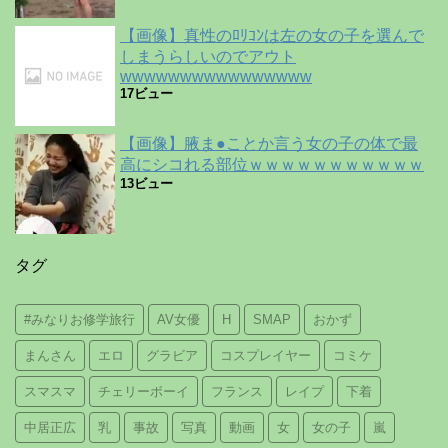
【画像】真性のﾛﾘｺﾝは左の女の子を選んで
しまうらしいのでアウト
wwwwwwwwwwwwwwww
17ビュー
【画像】腋ま●ことか言う女の子の体で最
高にシコれる部位ｗｗｗｗｗｗｗｗｗｗｗ
13ビュー
タグ
#みなりお修学旅行
AV女優
H
SMAP
おかず
まんさん
エロ
グラビア
コスプレイヤー
コミケ
スマスマ
チェリーボーイ
フランス
レイプ
下着
中居正広
乳
事故
写真
動画
女
女の子
嵐