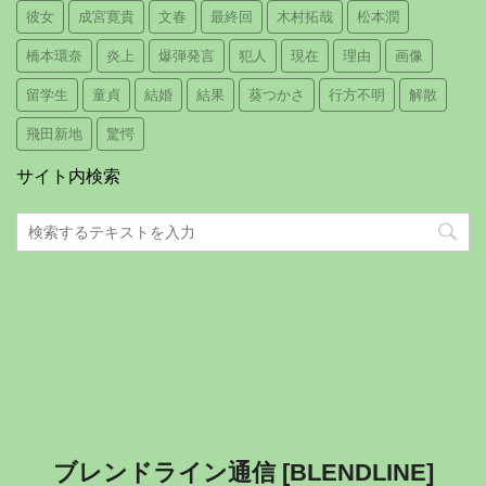
彼女
成宮寛貴
文春
最終回
木村拓哉
松本潤
橋本環奈
炎上
爆弾発言
犯人
現在
理由
画像
留学生
童貞
結婚
結果
葵つかさ
行方不明
解散
飛田新地
驚愕
サイト内検索
ブレンドライン通信 [BLENDLINE]