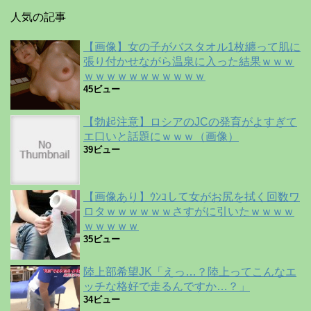
人気の記事
【画像】女の子がバスタオル1枚纏って肌に
張り付かせながら温泉に入った結果ｗｗｗ
ｗｗｗｗｗｗｗｗｗｗｗ
45ビュー
【勃起注意】ロシアのJCの発育がよすぎて
エ口いと話題にｗｗｗ（画像）
39ビュー
【画像あり】ｳﾝｺして女がお尻を拭く回数ワ
ロタｗｗｗｗｗｗさすがに引いたｗｗｗｗ
ｗｗｗｗｗ
35ビュー
陸上部希望JK「えっ…？陸上ってこんなエ
ッチな格好で走るんですか…？」
34ビュー