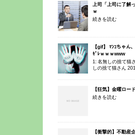
上司「上司に了解っ
ｗ
続きを読む
【gif】 ﾏﾝｺち
ｷﾞﾚｗｗｗwww
1: 名無しの捨て猫さん 20
しの捨て猫さん 2017/07/
【狂気】金曜ロード
続きを読む
【衝撃的】不動産