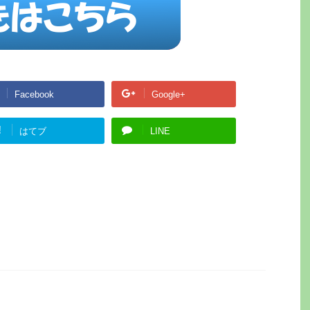
Facebook
Google+
!
はてブ
LINE