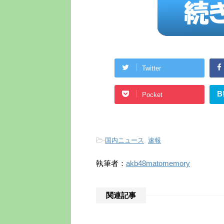
Twitter
B
Pocket
-
国内ニュース
,
速報
執筆者：
akb48matomemory
関連記事