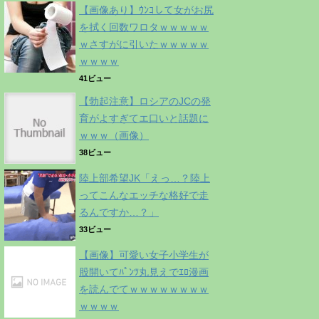
【画像あり】ｳﾝｺして女がお尻
を拭く回数ワロタｗｗｗｗｗ
ｗさすがに引いたｗｗｗｗｗ
ｗｗｗｗ
41ビュー
【勃起注意】ロシアのJCの発
育がよすぎてエ口いと話題に
ｗｗｗ（画像）
38ビュー
陸上部希望JK「えっ…？陸上
ってこんなエッチな格好で走
るんですか…？」
33ビュー
【画像】可愛い女子小学生が
股開いてﾊﾟﾝﾂ丸見えでｴﾛ漫画
を読んでてｗｗｗｗｗｗｗｗ
ｗｗｗｗ