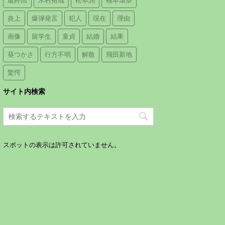
最終回
木村拓哉
松本潤
橋本環奈
炎上
爆弾発言
犯人
現在
理由
画像
留学生
童貞
結婚
結果
葵つかさ
行方不明
解散
飛田新地
驚愕
サイト内検索