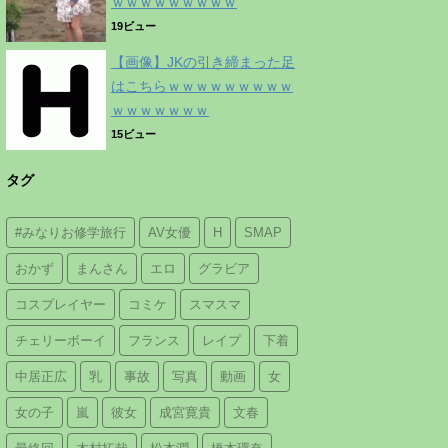
ｗｗｗｗｗｗｗｗｗ
19ビュー
【画像】JKの引き締まった足
はこちらｗｗｗｗｗｗｗｗｗ
ｗｗｗｗｗｗｗ
15ビュー
タグ
#みなりお修学旅行
AV女優
H
SMAP
おかず
まんさん
エロ
グラビア
コスプレイヤー
コミケ
スマスマ
チェリーボーイ
フランス
レイプ
下着
中居正広
乳
事故
写真
動画
女
女の子
嵐
彼女
成宮寛貴
文春