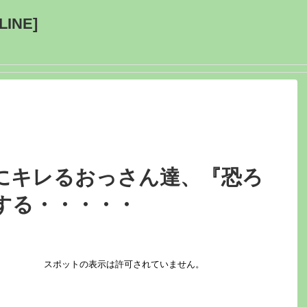
INE]
にキレるおっさん達、『恐ろ
する・・・・・