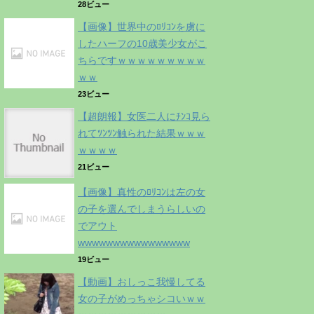
28ビュー
【画像】世界中のﾛﾘｺﾝを虜に
したハーフの10歳美少女がこ
ちらですｗｗｗｗｗｗｗｗｗ
ｗｗ
23ビュー
【超朗報】女医二人にﾁﾝｺ見ら
れてﾂﾝﾂﾝ触られた結果ｗｗｗ
ｗｗｗｗ
21ビュー
【画像】真性のﾛﾘｺﾝは左の女
の子を選んでしまうらしいの
でアウト
wwwwwwwwwwwwwwww
19ビュー
【動画】おしっこ我慢してる
女の子がめっちゃシコいｗｗ