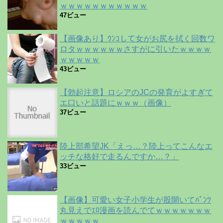
ｗｗｗｗｗｗｗｗｗｗｗ
47ビュー
【画像あり】ｳﾝｺして女がお尻を拭く回数ワ
ロタｗｗｗｗｗｗさすがに引いたｗｗｗｗ
ｗｗｗｗｗ
43ビュー
【勃起注意】ロシアのJCの発育がよすぎて
エ口いと話題にｗｗｗ（画像）
37ビュー
陸上部希望JK「えっ…？陸上ってこんなエ
ッチな格好で走るんですか…？」
33ビュー
【画像】可愛い女子小学生が股開いてﾊﾟﾝﾂ
丸見えでｴﾛ漫画を読んでてｗｗｗｗｗｗｗ
ｗｗｗｗｗ