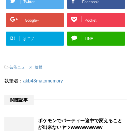
Twitter
Facebook
Google+
Pocket
B!
はてブ
LINE
-
芸能ニュース
,
速報
執筆者：
akb48matomemory
関連記事
ポケモンでパーティー途中で変えること
が出来ないヤツwwwwwwwww