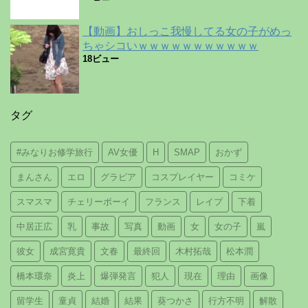
【動画】おしっこ我慢してる女の子がめっ
ちゃシコいｗｗｗｗｗｗｗｗｗｗｗ
18ビュー
タグ
#みなりお修学旅行
AV女優
H
SMAP
おかず
まんさん
エロ
グラビア
コスプレイヤー
コミケ
スマスマ
チェリーボーイ
フランス
レイプ
下着
中居正広
乳
事故
写真
動画
女
女の子
嵐
彼女
成宮寛貴
文春
最終回
木村拓哉
松本潤
橋本環奈
炎上
爆弾発言
犯人
現在
理由
画像
留学生
童貞
結婚
結果
葵つかさ
行方不明
解散